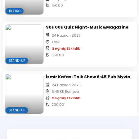
150.00
TIYATRO
90s 00s Quiz Night-Music&Magazine
24 Haziran 2025
Köşk
Geçmiş Etkinlik
350.00
STAND-UP
İzmir Kafası Talk Show 6:45 Pub Myvia
24 Haziran 2025
6:45 KK Bornova
Geçmiş Etkinlik
200.00
STAND-UP