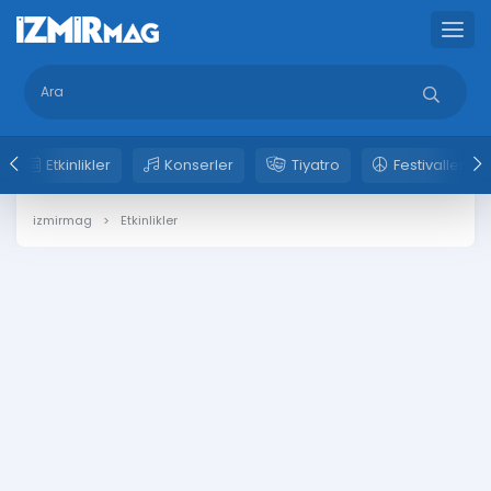
Etkinlikler
Konserler
Tiyatro
Festivaller
izmirmag
Etkinlikler