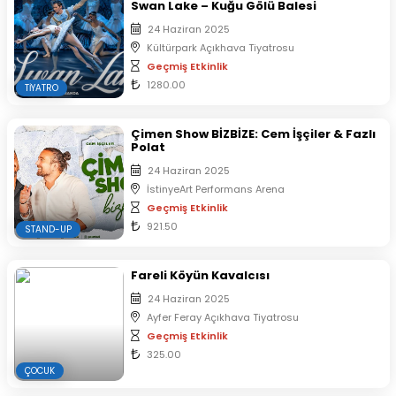
Swan Lake – Kuğu Gölü Balesi
24 Haziran 2025
Kültürpark Açıkhava Tiyatrosu
Geçmiş Etkinlik
1280.00
TIYATRO
Çimen Show BİZBİZE: Cem İşçiler & Fazlı
Polat
24 Haziran 2025
İstinyeArt Performans Arena
Geçmiş Etkinlik
921.50
STAND-UP
Fareli Köyün Kavalcısı
24 Haziran 2025
Ayfer Feray Açıkhava Tiyatrosu
Geçmiş Etkinlik
325.00
ÇOCUK