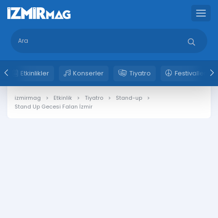
Etkinlikler
Konserler
Tiyatro
Festivaller
izmirmag
Etkinlik
Tiyatro
Stand-up
Stand Up Gecesi Falan İzmir