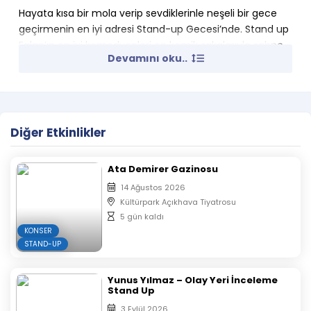
Hayata kısa bir mola verip sevdiklerinle neşeli bir gece
geçirmenin en iyi adresi Stand-up Gecesi’nde. Stand up
Falan’ın en iyi komedyenleri en komik şakalarıyla sahne
Devamını oku..
alıyor, kahkahalar susmuyor!
Gecenin komedyenleri @standupfalan Instagram
Diğer Etkinlikler
hesabından duyurulacaktır.
Ata Demirer Gazinosu
Etkinlik Süresi:
120 dakika.
14 Ağustos 2026
Kültürpark Açıkhava Tiyatrosu
Etkinlikte 18 yaş sınırı vardır.
5 gün kaldı
E-Biletiniz Mail ve Sms olarak size gelecektir.
KONSER
Çıktı almanıza gerek yoktur.
STAND-UP
Satın alınan biletlerde iptal, iade ve değişiklik
yapılmamaktadır.
Yunus Yılmaz – Olay Yeri İnceleme
Oyunun başlamasının ardından salona seyirci
Stand Up
alınmayacaktır.
3 Eylül 2026