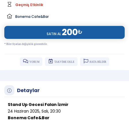
Geçmiş Etkinlik
Bonema Cafe&Bar
200
₺
SATIN AL
* Bilet fiyatları değişiklik gösterebilir.
YORUM
TAKVİME EKLE
HATA BİLDİR
Detaylar
Stand Up Gecesi Falan İzmir
24 Haziran 2025, Salı, 20:30
Bonema Cafe&Bar