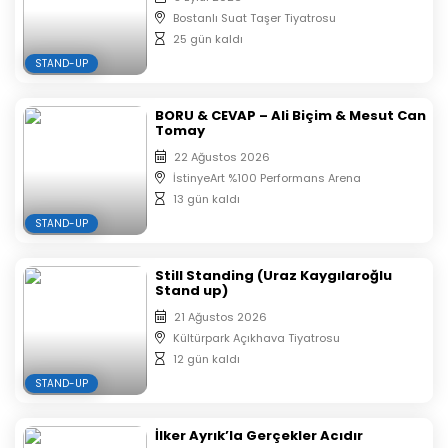
Biletler Organizasyon Firması Tarafından otomatik
Bostanlı Suat Taşer Tiyatrosu
olarak sıralandırılacaktır.
25 gün kaldı
Aynı isim ve mail ile alınan biletlerin koltuk
STAND-UP
numaraları yan yana verilmektedir.
BORU & CEVAP – Ali Biçim & Mesut Can
Tomay
22 Ağustos 2026
İstinyeArt %100 Performans Arena
13 gün kaldı
STAND-UP
Still Standing (Uraz Kaygılaroğlu
Stand up)
21 Ağustos 2026
Kültürpark Açıkhava Tiyatrosu
12 gün kaldı
STAND-UP
İlker Ayrık’la Gerçekler Acıdır