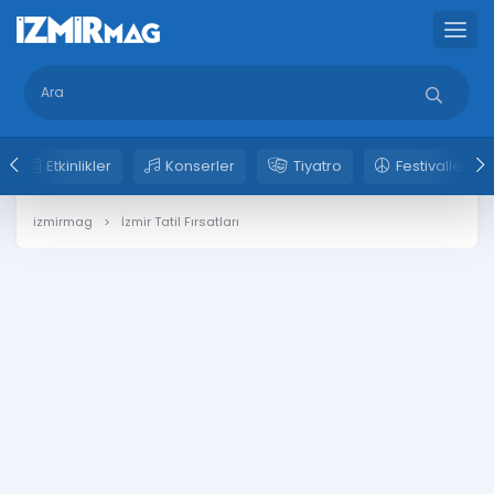
Etkinlikler
Konserler
Tiyatro
Festivaller
izmirmag
İzmir Tatil Fırsatları