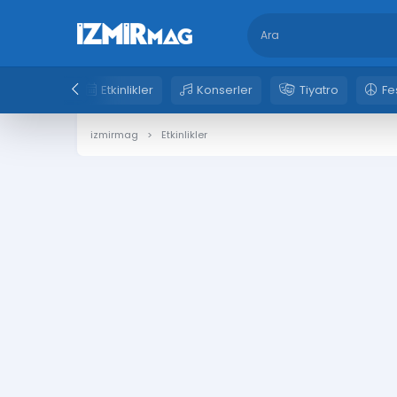
Etkinlikler
Konserler
Tiyatro
Fe
izmirmag
Etkinlikler