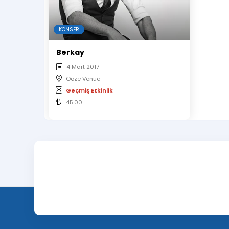
KONSER
Berkay
4 Mart 2017
Ooze Venue
Geçmiş Etkinlik
45.00