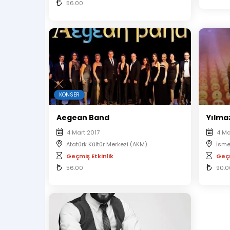
56.00
KONSER
Aegean Band
Yılma
4 Mart 2017
4 Ma
Atatürk Kültür Merkezi (AKM)
İsme
Geçmiş Etkinlik
Geçm
56.00
90.0