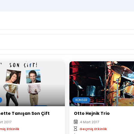
KONSER
nette Tanışan Son Çift
Otto Hejnik Trio
rt 2017
4 Mart 2017
iş Etkinlik
Geçmiş Etkinlik