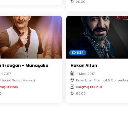
20.00
KONSER
z Erdoğan – Münaşaka
Hakan Altun
rt 2017
4 Mart 2017
t İnönü Sanat Merkezi
Kaya İzmir Thermal & Conventio
iş Etkinlik
Geçmiş Etkinlik
0
60.00