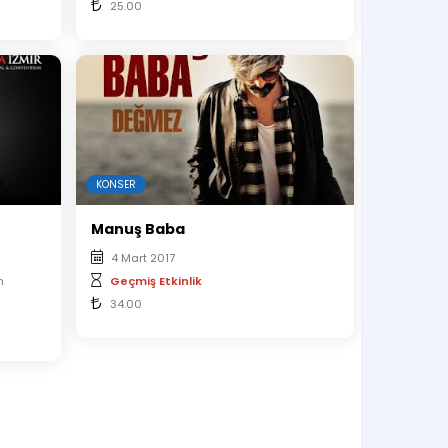
25.00
KONSER
Manuş Baba
4 Mart 2017
n
Geçmiş Etkinlik
34.00