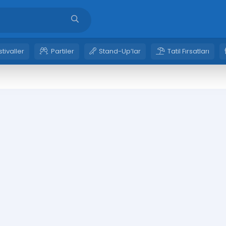
stivaller
Partiler
Stand-Up’lar
Tatil Fırsatları