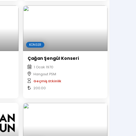
KONSER
Çağan Şengül Konseri
1 Ocak 1970
Hangout PSM
Geçmiş Etkinlik
200.00