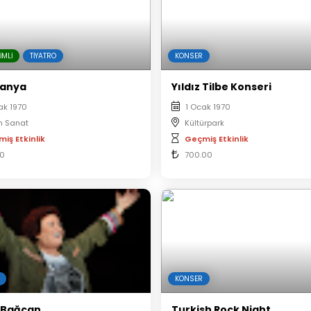
IMLI
TIYATRO
KONSER
anya
Yıldız Tilbe Konseri
ak 1970
1 Ocak 1970
n Sanat
Kültürpark
iş Etkinlik
Geçmiş Etkinlik
00
700.00
KONSER
 Bağcan
Turkish Rock Night