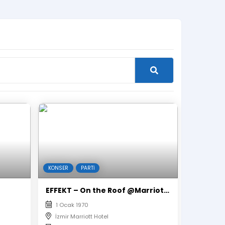
KONSER
PARTI
EFFEKT – On the Roof @Marriott Hotel
1 Ocak 1970
İzmir Marriott Hotel