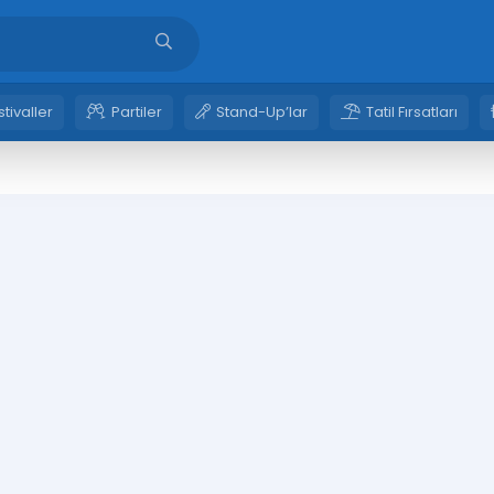
stivaller
Partiler
Stand-Up’lar
Tatil Fırsatları