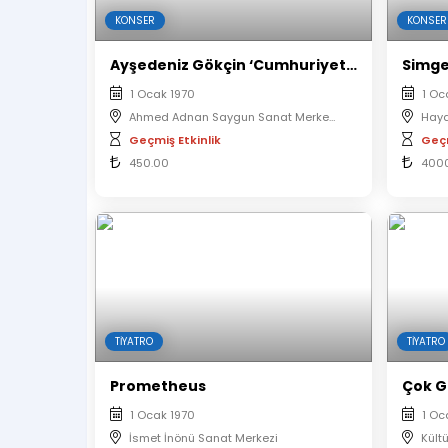
KONSER
KONSER
Ayşedeniz Gökçin ‘Cumhuriyet Konserleri’
Simge
1 Ocak 1970
1 Oc
Ahmed Adnan Saygun Sanat Merkezi
Haya
Geçmiş Etkinlik
Geçm
450.00
400
TIYATRO
TIYATRO
Prometheus
Çok G
1 Ocak 1970
1 Oc
İsmet İnönü Sanat Merkezi
Kült