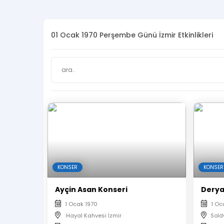
01 Ocak 1970 Perşembe Günü İzmir Etkinlikleri
KONSER
KONSER
Ayçin Asan Konseri
Derya
1 Ocak 1970
1 Oc
Hayal Kahvesi İzmir
Sold