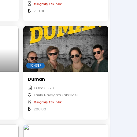
Geçmiş Etkinlik
750.00
KONSER
Duman
1 Ocak 1970
Tarihi Havagazı Fabrikası
Geçmiş Etkinlik
200.00