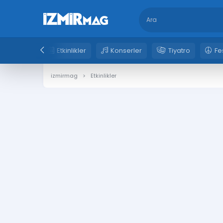
Etkinlikler
Konserler
Tiyatro
Fe
izmirmag
Etkinlikler