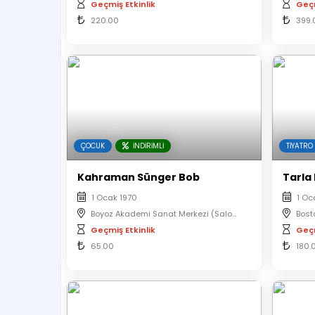
Geçmiş Etkinlik
Geçm
220.00
399.
ÇOCUK
İNDIRIMLI
TIYATRO
Kahraman Sünger Bob
Tarla
1 Ocak 1970
1 Oc
Boyoz Akademi Sanat Merkezi (Salon 2)
Bost
Geçmiş Etkinlik
Geçm
65.00
180.