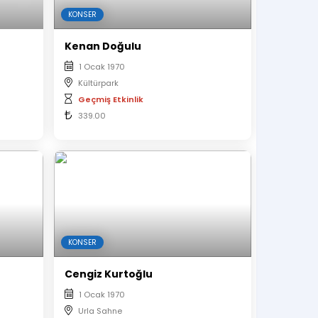
KONSER
Kenan Doğulu
1 Ocak 1970
Kültürpark
Geçmiş Etkinlik
339.00
KONSER
Cengiz Kurtoğlu
1 Ocak 1970
Urla Sahne