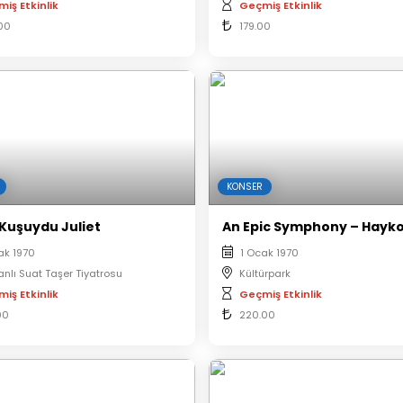
iş Etkinlik
Geçmiş Etkinlik
00
179.00
KONSER
 Kuşuydu Juliet
ak 1970
1 Ocak 1970
anlı Suat Taşer Tiyatrosu
Kültürpark
iş Etkinlik
Geçmiş Etkinlik
00
220.00