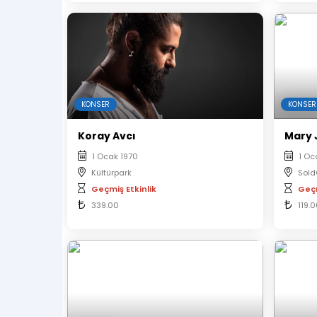
KONSER
KONSER
Koray Avcı
Mary 
1 Ocak 1970
1 Oc
Kültürpark
Sold
Geçmiş Etkinlik
Geçm
339.00
119.