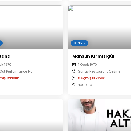
KONSER
Jane
Mahsun Kırmızıgül
ak 1970
1 Ocak 1970
Out Performance Hall
Günay Restaurant Çeşme
iş Etkinlik
Geçmiş Etkinlik
00
4000.00