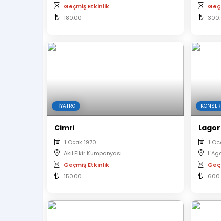
Geçmiş Etkinlik
Geçm
180.00
300
TIYATRO
KONSER
Cimri
Lagor
1 Ocak 1970
1 Oc
Akıl Fikir Kumpanyası
L'Ag
Geçmiş Etkinlik
Geçm
150.00
600