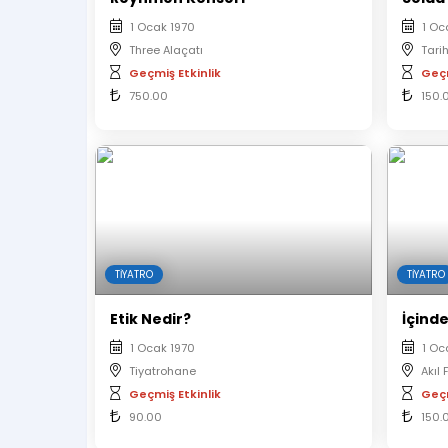
1 Ocak 1970
1 Oc
Three Alaçatı
Tari
Geçmiş Etkinlik
Geçm
750.00
150.
TIYATRO
TIYATRO
Etik Nedir?
İçind
1 Ocak 1970
1 Oc
Tiyatrohane
Akıl
Geçmiş Etkinlik
Geçm
90.00
150.