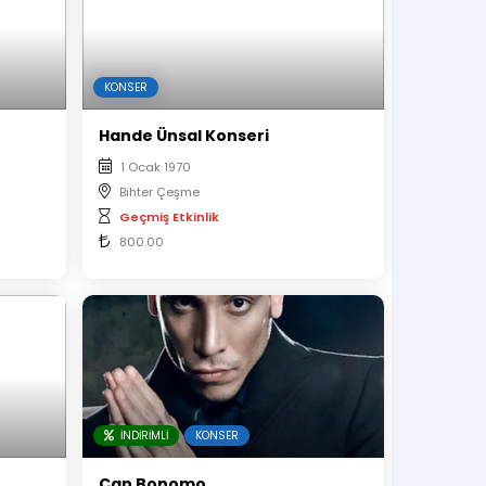
KONSER
Hande Ünsal Konseri
1 Ocak 1970
Bihter Çeşme
Geçmiş Etkinlik
800.00
İNDIRIMLI
KONSER
Can Bonomo