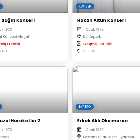
KONSER
 Sağın Konseri
Hakan Altun Konseri
ak 1970
1 Ocak 1970
l Kahvesi Alaçatı
Kültürpark
iş Etkinlik
Geçmiş Etkinlik
0.00
299.00
TIYATRO
üzel Hareketler 2
Erkek Aklı Oksimoron
ak 1970
1 Ocak 1970
ürpark
Bostanlı Suat Taşer Tiyatrosu