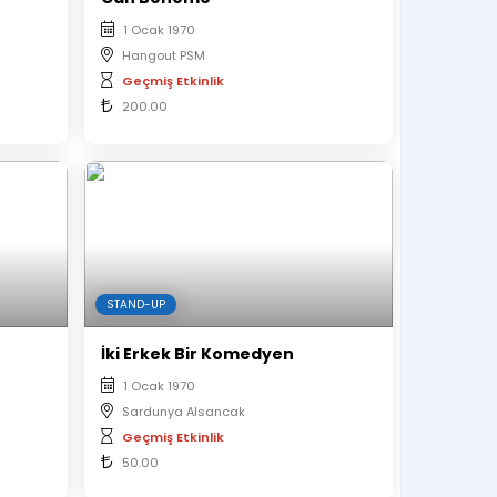
1 Ocak 1970
Hangout PSM
Geçmiş Etkinlik
200.00
STAND-UP
İki Erkek Bir Komedyen
1 Ocak 1970
Sardunya Alsancak
Geçmiş Etkinlik
50.00