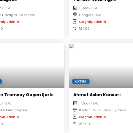
ak 1970
1 Ocak 1970
hi Havagazı Fabrikası
Hangout PSM
iş Etkinlik
Geçmiş Etkinlik
00
124.00
KONSER
en Tramvay Geçen Şarkı
Ahmet Aslan Konseri
ak 1970
1 Ocak 1970
 Fikir Kumpanyası
Bostanlı Suat Taşer Tiyatrosu
iş Etkinlik
Geçmiş Etkinlik
00
165.00