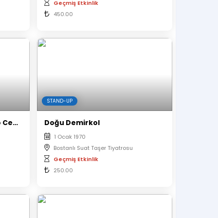
Geçmiş Etkinlik
450.00
STAND-UP
An Epic Symphony – Hayko Cepkin
Doğu Demirkol
1 Ocak 1970
Bostanlı Suat Taşer Tiyatrosu
Geçmiş Etkinlik
250.00