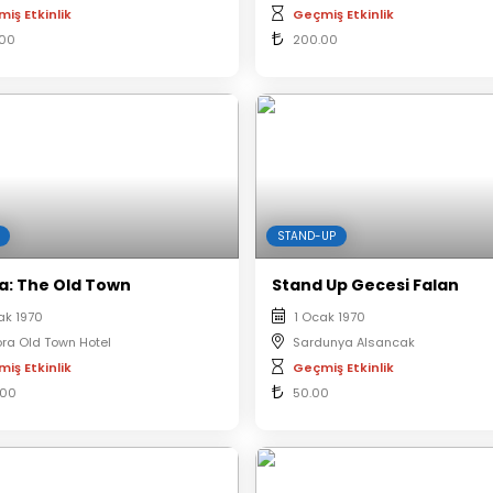
iş Etkinlik
Geçmiş Etkinlik
.00
200.00
STAND-UP
a: The Old Town
Stand Up Gecesi Falan
ak 1970
1 Ocak 1970
ora Old Town Hotel
Sardunya Alsancak
iş Etkinlik
Geçmiş Etkinlik
.00
50.00