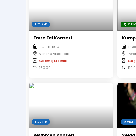
KONSER
İNDIR
Emre Fel Konseri
Kump
1 Ocak 1970
1 Oc
Volume Alsancak
Pero
Geçmiş Etkinlik
Geçm
160.00
110.
KONSER
KONSER
Reynmen Konseri
Selda