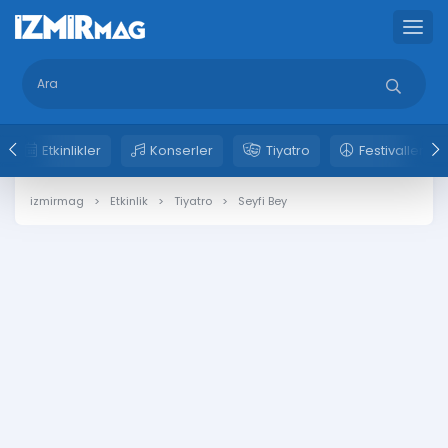
Etkinlikler
Konserler
Tiyatro
Festivaller
izmirmag
Etkinlik
Tiyatro
Seyfi Bey