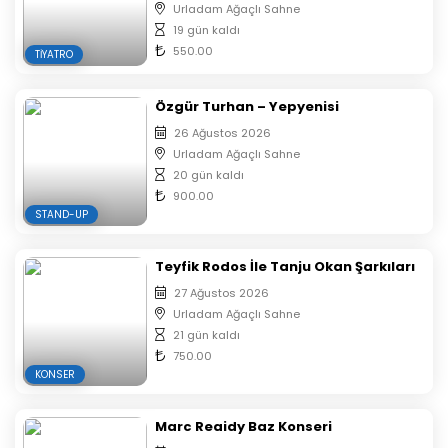
Urladam Ağaçlı Sahne
19 gün kaldı
550.00
TIYATRO
Özgür Turhan – Yepyenisi
26 Ağustos 2026
Urladam Ağaçlı Sahne
20 gün kaldı
900.00
STAND-UP
Teyfik Rodos İle Tanju Okan Şarkıları
27 Ağustos 2026
Urladam Ağaçlı Sahne
21 gün kaldı
750.00
KONSER
Marc Reaidy Baz Konseri