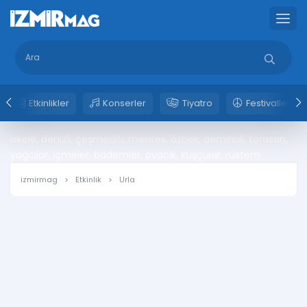
Etkinlikler
Konserler
Tiyatro
Festivaller
iskele, denizli, çeşmealtı, mentes, özbek, demircili, torasan,
yağcılar, içmeler, bademler, ovacık, kuşçular, rüstem
izmirmag
Etkinlik
Urla