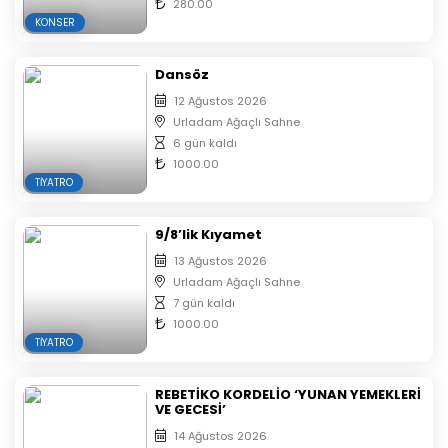
280.00
KONSER
Dansöz
12 Ağustos 2026
Urladam Ağaçlı Sahne
6 gün kaldı
1000.00
TIYATRO
9/8’lik Kıyamet
13 Ağustos 2026
Urladam Ağaçlı Sahne
7 gün kaldı
1000.00
TIYATRO
REBETİKO KORDELİO ‘YUNAN YEMEKLERİ
VE GECESİ’
14 Ağustos 2026