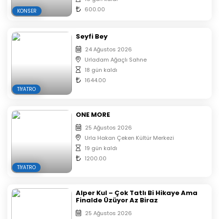
600.00
KONSER
Seyfi Bey
24 Ağustos 2026
Urladam Ağaçlı Sahne
18 gün kaldı
1644.00
TIYATRO
ONE MORE
25 Ağustos 2026
Urla Hakan Çeken Kültür Merkezi
19 gün kaldı
1200.00
TIYATRO
Alper Kul – Çok Tatlı Bi Hikaye Ama
Finalde Üzüyor Az Biraz
25 Ağustos 2026