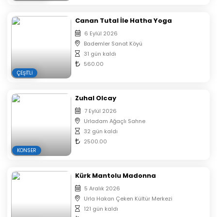
Canan Tutal İle Hatha Yoga
6 Eylül 2026
Bademler Sanat Köyü
31 gün kaldı
560.00
ÇEŞITLI
Zuhal Olcay
7 Eylül 2026
Urladam Ağaçlı Sahne
32 gün kaldı
2500.00
KONSER
Kürk Mantolu Madonna
5 Aralık 2026
Urla Hakan Çeken Kültür Merkezi
121 gün kaldı