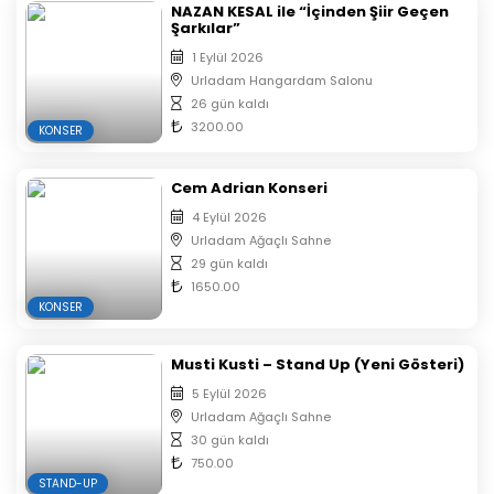
NAZAN KESAL ile “İçinden Şiir Geçen
Şarkılar”
1 Eylül 2026
Urladam Hangardam Salonu
26 gün kaldı
3200.00
KONSER
Cem Adrian Konseri
4 Eylül 2026
Urladam Ağaçlı Sahne
29 gün kaldı
1650.00
KONSER
Musti Kusti – Stand Up (Yeni Gösteri)
5 Eylül 2026
Urladam Ağaçlı Sahne
30 gün kaldı
750.00
STAND-UP