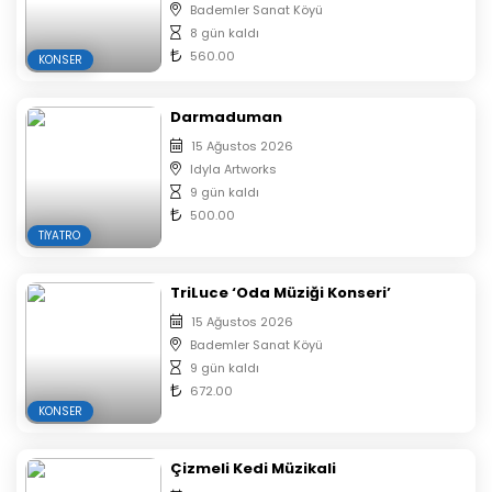
Bademler Sanat Köyü
8 gün kaldı
560.00
KONSER
Darmaduman
15 Ağustos 2026
Idyla Artworks
9 gün kaldı
500.00
TIYATRO
TriLuce ‘Oda Müziği Konseri’
15 Ağustos 2026
Bademler Sanat Köyü
9 gün kaldı
672.00
KONSER
Çizmeli Kedi Müzikali