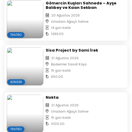
Gömercin Kuşları Sahnede – Ayşe
Balıbey ve Kaan Sekban
20 Ağustos 2026
Urladam Ağaçlı Sahne
14 gün kaldı
1389.00
TIYATRO
Sisa Project by Sami İrek
21 Ağustos 2026
Bademler Sanat Köyü
15 gün kaldı
650.00
KONSER
Nokta
21 Ağustos 2026
Urladam Ağaçlı Sahne
15 gün kaldı
1000.00
TIYATRO