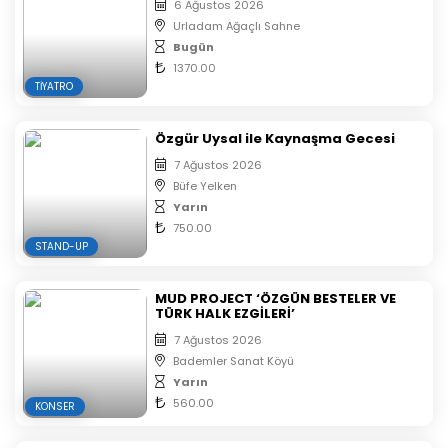
6 Ağustos 2026
Urladam Ağaçlı Sahne
Bugün
1370.00
TIYATRO
Özgür Uysal ile Kaynaşma Gecesi
7 Ağustos 2026
Büfe Yelken
Yarın
750.00
STAND-UP
MUD PROJECT ‘ÖZGÜN BESTELER VE
TÜRK HALK EZGİLERİ’
7 Ağustos 2026
Bademler Sanat Köyü
Yarın
560.00
KONSER