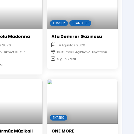
 kariyerine başlayan Armağan Çağlayan’ın ustasına
le 24 Ekim tarihi itibariyle sahnede!
KONSER
STAND-UP
tolu Madonna
Ata Demirer Gazinosu
s 2026
14 Ağustos 2026
m Hikmet Kültür
Kültürpark Açıkhava Tiyatrosu
5 gün kaldı
dı
R
yapılmamaktadır.
ilecektir.
TIYATRO
rci alınmayacaktır.
ürmüz Müzikali
ONE MORE