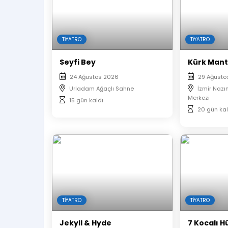
hayallerine davet ediyor.
30 yıl önce Huysuz Virjin’in metin yazarı olarak
hayat verdiği oyun, Celal Kadri Kınoğlu’nun rejisiy
TIYATRO
TIYATRO
Tek Perde / 90 dakika
Seyfi Bey
Kürk Man
Yapım:
Vay Prodüksiyon
24 Ağustos 2026
29 Ağusto
Yöneten:
Celal Kadri Kınoğlu
Urladam Ağaçlı Sahne
İzmir Nazı
Yazan:
Gencay Ünsalan
Merkezi
15 gün kaldı
Dekor:
Cihan Aşar
20 gün kal
Kostüm:
Tanju Babacan
Afiş:
Onur Özışık
Organizasyon:
Epizot
Oyuncular:
Armağan ÇAĞLAYAN, Sedat BİLENLE
Etkinlikte 16 yaş sınırı bulunmaktadır.
Satın alınan biletlerde iptal ve iade 
E-biletiniz tarafınıza mail ve sms olarak ilet
TIYATRO
TIYATRO
Çıktı almanıza gerek yoktur.
Oyunun başlamasının ardından salona seyi
Jekyll & Hyde
7 Kocalı H