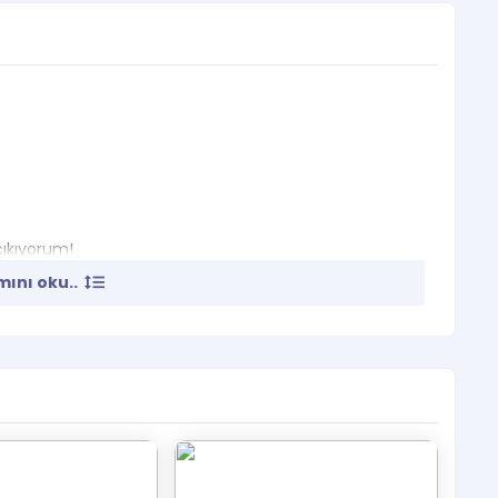
çıkıyorum!
ını oku..
um?”
yfi Dursunoğlu’nun kulisi…
yarısı boyunca hemen her gece yaptığı gibi Huysuz
in değil; zamanın seyrini değiştirir.
Türkiye eğlence dünyasında devrim yaratan bir ikonun
yiciyi ortak bir geçmişin hatıralarına ve geleceğin