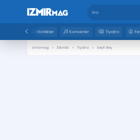
Etkinlikler
Konserler
Tiyatro
Fe
izmirmag
Etkinlik
Tiyatro
Seyfi Bey