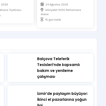
 önce biletle birlikte etkinliğin kapısında olacak şekilde
s 2026
24 Ağustos 2026
khava Tiyatrosu
İstinyeArt %100 Performans
ır, biletinizi telefondan göstermeniz gerekmektedir.
Arena
ı
ası zorunludur. Etkinlik boyunca belirlenen koltuklarda
15 gün kaldı
​Balçova Teleferik
Tesisleri’nde kapsamlı
bakım ve yenileme
çalışması
İzmir’de paylaşım büyüyor:
İkinci el pazarlarına yoğun
ilgi