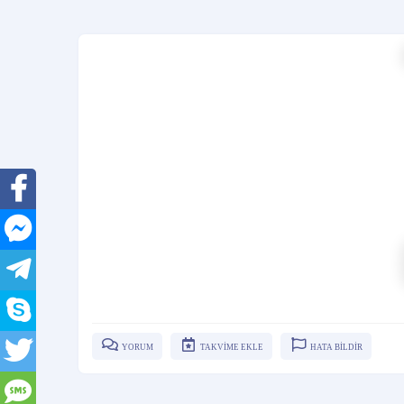
YORUM
TAKVİME EKLE
HATA BİLDİR