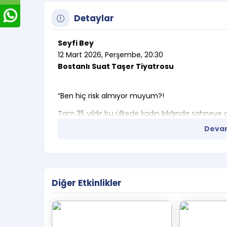
Detaylar
Seyfi Bey
12 Mart 2026, Perşembe, 20:30
Bostanlı Suat Taşer Tiyatrosu
“Ben hiç risk almıyor muyum?!
Tam 35 yıldır bu ülkede kadın kılığında sahneye 
Devam
Allah aşkına çocuklar; ben hiç risk almıyor muy
2007 yılında bir kış gecesi, Günay Restoran’da Se
Seyfi Bey birazdan sahne almak için, hayatının 
Virjin’e dönüşmekte.
Diğer Etkinlikler
Ne var ki, gelen bir telefon haberi sadece o gecen
Seyfi Bey, yarattığı Huysuz Virjin karakteriyle 
incelikli portresini tespit etmeye çalışırken, izle