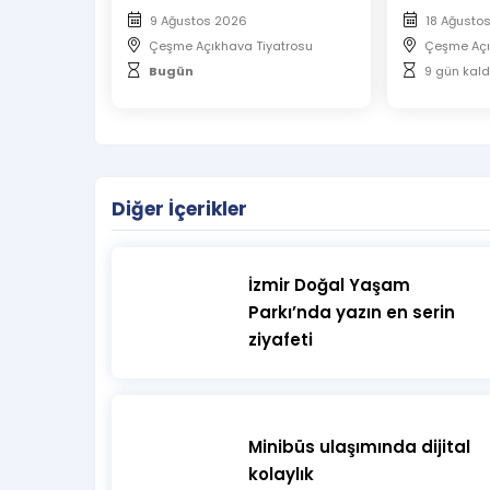
Etkinlik başlangıç saatinden en az 30 dakika
9 Ağustos 2026
18 Ağusto
hazır olunmasını önemle rica ederiz.
Çeşme Açıkhava Tiyatrosu
Çeşme Açı
Etkinlik girişinde bilet kontrolü yapılacakt
Bugün
9 gün kald
Misafirlerin belirtilen oturma düzenine uym
oturulması gerekmektedir.
Diğer İçerikler
İzmir Doğal Yaşam
Parkı’nda yazın en serin
ziyafeti
Minibüs ulaşımında dijital
kolaylık