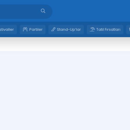
stivaller
Partiler
Stand-Up’lar
Tatil Fırsatları