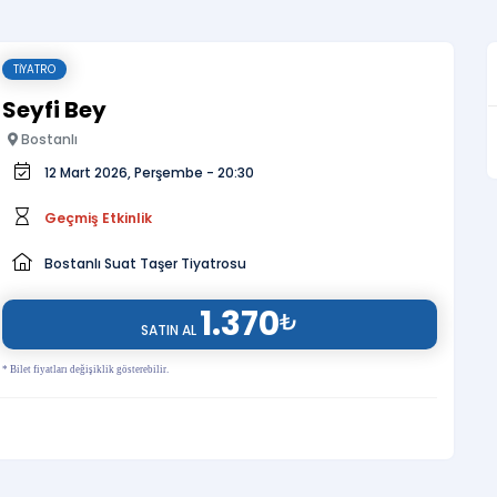
TIYATRO
Seyfi Bey
Bostanlı
12 Mart 2026, Perşembe - 20:30
Geçmiş Etkinlik
Bostanlı Suat Taşer Tiyatrosu
1.370
₺
SATIN AL
* Bilet fiyatları değişiklik gösterebilir.