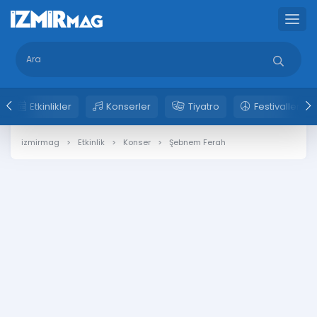
Etkinlikler
Konserler
Tiyatro
Festivaller
izmirmag
Etkinlik
Konser
Şebnem Ferah 