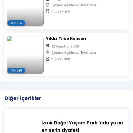
ekipmanları alınmayacaktır.
Çeşme Açıkhava Tiyatrosu
5 gün kaldı
​Etkinlik alanına dışarıdan yiyecek içecek
alınmayacaktır.
KONSER
​Etkinlik alanına giriş yapıldıktan sonra güvenlik
sebebiyle ikinci bir giriş – çıkış yapılamayacaktır.
Yıldız Tilbe Konseri
12 Ağustos 2026
Çeşme Açıkhava Tiyatrosu
3 gün kaldı
KONSER
Diğer İçerikler
İzmir Doğal Yaşam Parkı’nda yazın
en serin ziyafeti