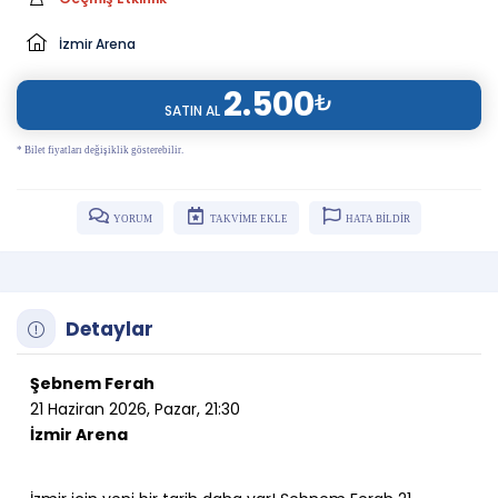
İzmir Arena
2.500
₺
SATIN AL
* Bilet fiyatları değişiklik gösterebilir.
YORUM
TAKVİME EKLE
HATA BİLDİR
Detaylar
Şebnem Ferah
21 Haziran 2026, Pazar, 21:30
İzmir Arena