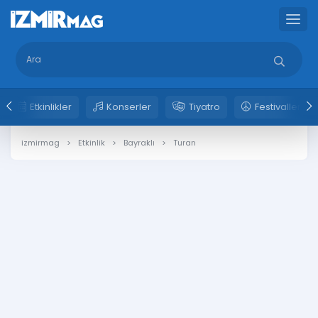
Etkinlikler
Konserler
Tiyatro
Festivaller
izmirmag
Etkinlik
Bayraklı
Turan