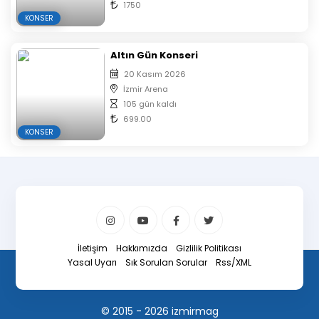
1750
KONSER
Altın Gün Konseri
20 Kasım 2026
İzmir Arena
105 gün kaldı
699.00
KONSER
İletişim
Hakkımızda
Gizlilik Politikası
Yasal Uyarı
Sık Sorulan Sorular
Rss/XML
© 2015 - 2026 izmirmag