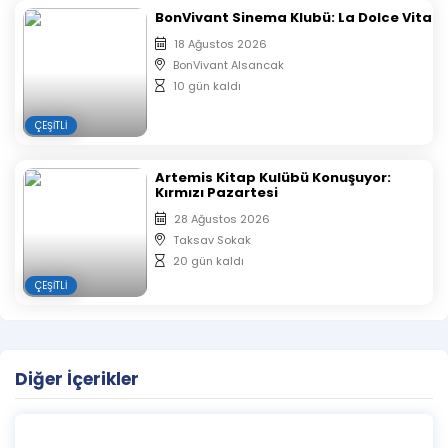
BonVivant Sinema Klubü: La Dolce Vita
18 Ağustos 2026
BonVivant Alsancak
10 gün kaldı
ÇEŞITLI
Artemis Kitap Kulübü Konuşuyor:
Kırmızı Pazartesi
28 Ağustos 2026
Taksav Sokak
20 gün kaldı
ÇEŞITLI
Diğer İçerikler