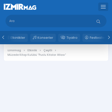
Etkinlikler
Konserler
Tiyatro
Festivaller
izmirmag
Etkinlik
Çeşitli
Müzede Kitap Kulübü “Puslu Kıtalar Atlası”