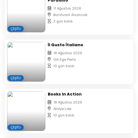
Paradiso
11 Ağustos 2026
BonVivant Alsancak
3 gün kaldı
ÇEŞITLI
İl Gusto İtaliano
18 Ağustos 2026
Gili Ege Perla
10 gün kaldı
ÇEŞITLI
Books In Action
18 Ağustos 2026
Atölye Lobi
10 gün kaldı
ÇEŞITLI