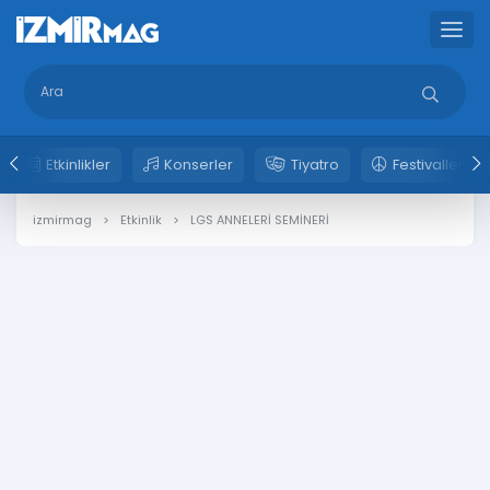
Etkinlikler
Konserler
Tiyatro
Festivaller
izmirmag
Etkinlik
LGS ANNELERİ SEMİNERİ