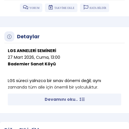
YORUM
TAKVİME EKLE
HATA BİLDİR
Detaylar
LGS ANNELERİ SEMİNERİ
27 Mart 2026, Cuma, 13:00
Bademler Sanat Köyü
LGS süreci yalnızca bir sınav dönemi değil; aynı
zamanda tüm aile için önemli bir yolculuktur.
Devamını oku..
Kaygı, beklenti, okul seçimi ve motivasyon gibi pek çok
başlık bu süreçte birlikte yönetilmeyi gerektirir.
Bu seminerde; İzmir’deki nitelikli liseleri yakından
tanıyacak, okul türleri arasındaki farkları değerlendirecek
ve öğrenciniz için en uygun lise seçimini nasıl