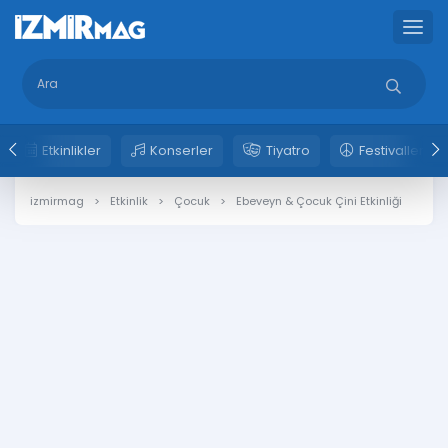
Etkinlikler
Konserler
Tiyatro
Festivaller
izmirmag
Etkinlik
Çocuk
Ebeveyn & Çocuk Çini Etkinliği