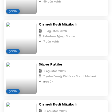
49 gün kaldı
Birlikte üretmenin, paylaşmanın ve sanatı
deneyimlemenin en renkli hali sizi bekliyor 🌿
ÇOCUK
E-biletiniz tarafınıza mail ve sms olarak iletilecektir.
Çıktı almanıza gerek yoktur.
Çizmeli Kedi Müzikali
Satın alınan biletlerde iptal, iade ve değişiklik
16 Ağustos 2026
yapılmamaktadır.
Urladam Ağaçlı Sahne
7 gün kaldı
ÇOCUK
Süper Patiler
9 Ağustos 2026
Tiyatro Durağı Kültür ve Sanat Merkezi
Bugün
ÇOCUK
Çizmeli Kedi Müzikali
13 Ağustos 2026