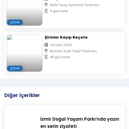
Ayfer Feray Açıkhava Tiyatrosu
4 gün kaldı
ÇOCUK
Şirinler Kayıp Reçete
26 Eylül 2026
Bostanlı Suat Taşer Tiyatrosu
48 gün kaldı
ÇOCUK
Diğer İçerikler
İzmir Doğal Yaşam Parkı’nda yazın
en serin ziyafeti