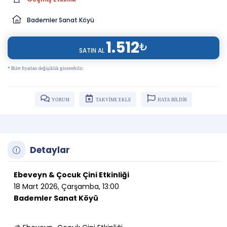
Bademler Sanat Köyü
1.512
₺
SATIN AL
* Bilet fiyatları değişiklik gösterebilir.
YORUM
TAKVİME EKLE
HATA BİLDİR
Detaylar
Ebeveyn & Çocuk Çini Etkinliği
18 Mart 2026, Çarşamba, 13:00
Bademler Sanat Köyü