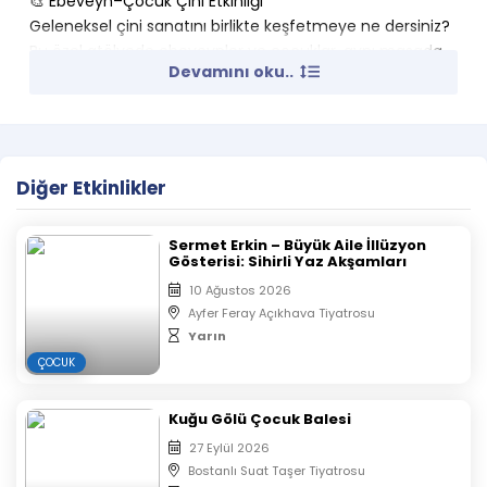
🎨 Ebeveyn–Çocuk Çini Etkinliği
Geleneksel çini sanatını birlikte keşfetmeye ne dersiniz?
Bu özel atölyede ebeveynler ve çocuklar, aynı masada
Devamını oku..
yan yana oturacak; renklerle, desenlerle ve hayal
gücüyle dolu keyifli bir üretim süreci yaşayacak.
Etkinlik boyunca çini sanatının temel bilgileri eğitmen
eşliğinde aktarılacak, her katılımcı kendi çini çalışmasını
adım adım boyayacak. Çocukların el becerilerini ve
Diğer Etkinlikler
yaratıcılığını destekleyen bu atölye, ebeveyn–çocuk
arasındaki bağı sanat aracılığıyla güçlendirmeyi
Sermet Erkin – Büyük Aile İllüzyon
amaçlıyor.
Gösterisi: Sihirli Yaz Akşamları
🎨 Atölye İçeriği
10 Ağustos 2026
● Çini sanatına kısa ve eğlenceli bir giriş
Ayfer Feray Açıkhava Tiyatrosu
● Ebeveyn–çocuk birlikte çini boyama
Yarın
● Tüm malzemeler etkinlik süresince temin edilir
ÇOCUK
● Etkinlik sonunda çalışmalar katılımcılara aittir
👨 👩 👧
Kuğu Gölü Çocuk Balesi
Kimler Katılabilir?
27 Eylül 2026
Ebeveynler ve 5–12 yaş arası çocuklar 📍 Kontenjan:
Bostanlı Suat Taşer Tiyatrosu
Sınırlıdır