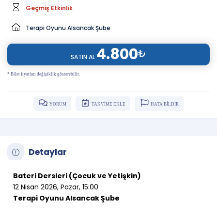
Geçmiş Etkinlik
Terapi Oyunu Alsancak Şube
4.800
₺
SATIN AL
* Bilet fiyatları değişiklik gösterebilir.
YORUM
TAKVİME EKLE
HATA BİLDİR
Detaylar
Bateri Dersleri (Çocuk ve Yetişkin)
12 Nisan 2026, Pazar, 15:00
Terapi Oyunu Alsancak Şube