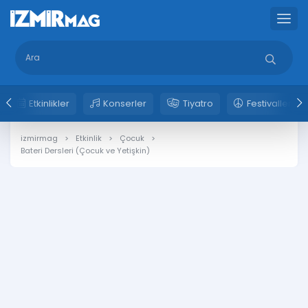
Etkinlikler
Konserler
Tiyatro
Festivaller
izmirmag
Etkinlik
Çocuk
Bateri Dersleri (Çocuk ve Yetişkin)