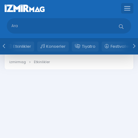
Etkinlikler
Konserler
Tiyatro
Festivaller
izmirmag
Etkinlikler