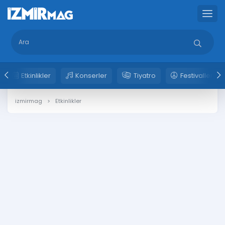
Etkinlikler
Konserler
Tiyatro
Festivaller
izmirmag
Etkinlikler