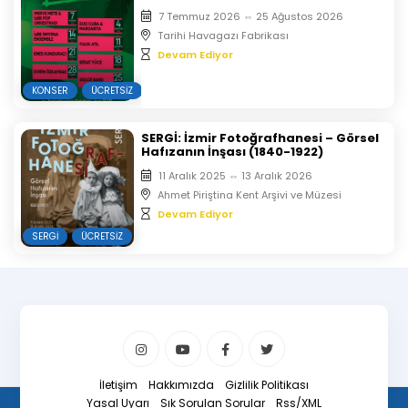
7 Temmuz 2026
⇔
25 Ağustos 2026
Tarihi Havagazı Fabrikası
Devam Ediyor
KONSER
ÜCRETSIZ
SERGİ: İzmir Fotoğrafhanesi – Görsel
Hafızanın İnşası (1840-1922)
11 Aralık 2025
⇔
13 Aralık 2026
Ahmet Piriştina Kent Arşivi ve Müzesi
Devam Ediyor
SERGI
ÜCRETSIZ
İletişim
Hakkımızda
Gizlilik Politikası
Yasal Uyarı
Sık Sorulan Sorular
Rss/XML