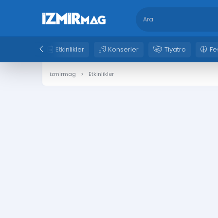
Etkinlikler
Konserler
Tiyatro
Fe
izmirmag
Etkinlikler