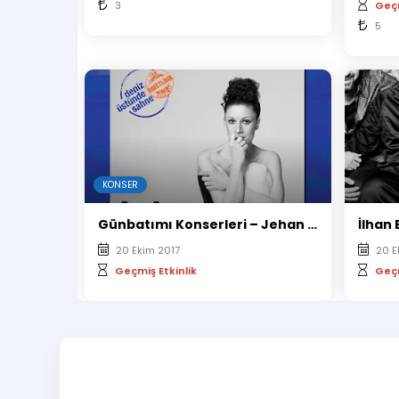
3
Geçm
5
KONSER
Günbatımı Konserleri – Jehan Barbur// 20 Ekim 2017
İlhan 
20 Ekim 2017
20 E
Geçmiş Etkinlik
Geçm