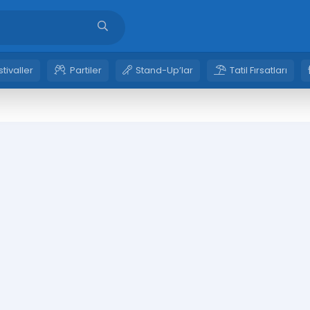
stivaller
Partiler
Stand-Up’lar
Tatil Fırsatları