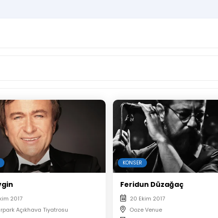
KONSER
vgin
Feridun Düzağaç
kim 2017
20 Ekim 2017
ürpark Açıkhava Tiyatrosu
Ooze Venue