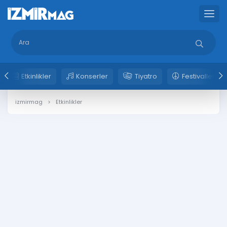
Etkinlikler
Konserler
Tiyatro
Festivaller
izmirmag
Etkinlikler