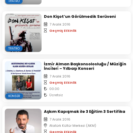
TIYATRO
Don Kişot’un Görülmedik Serüveni
7 Aralık 2016
Geçmiş Etkinlik
TIYATRO
İzmi̇r Alman Başkonsolosluğu / Müzi̇ği̇n
İnci̇leri̇ – Yılbaşı Konseri
7 Aralık 2016
Geçmiş Etkinlik
00.00
Ücretsiz
KONSER
Aşkım Kapışmak ile 3 Eğitim 3 Sertifika
7 Aralık 2016
Atatürk Kültür Merkezi (AKM)
Geçmiş Etkinlik