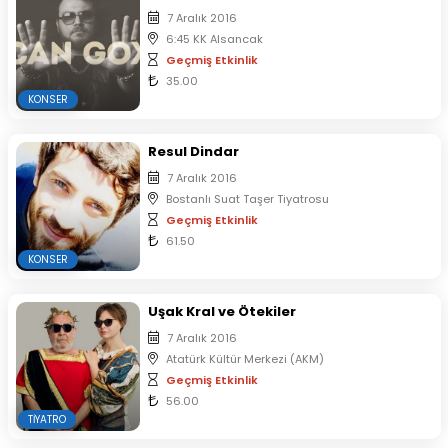
7 Aralık 2016
6:45 KK Alsancak
Geçmiş Etkinlik
35.00
KONSER
Resul Dindar
7 Aralık 2016
Bostanlı Suat Taşer Tiyatrosu
Geçmiş Etkinlik
61.50
KONSER
Uşak Kral ve Ötekiler
7 Aralık 2016
Atatürk Kültür Merkezi (AKM)
Geçmiş Etkinlik
56.00
TIYATRO