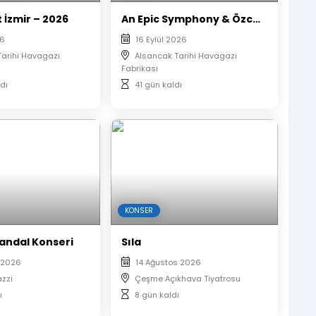
 İzmir – 2026
An Epic Symphony & Özcan Deniz
26
16 Eylül 2026
Tarihi Havagazı
Alsancak Tarihi Havagazı
Fabrikası
dı
41 gün kaldı
KONSER
andal Konseri
Sıla
 2026
14 Ağustos 2026
zzi
Çeşme Açıkhava Tiyatrosu
ı
8 gün kaldı