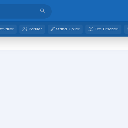
stivaller
Partiler
Stand-Up’lar
Tatil Fırsatları