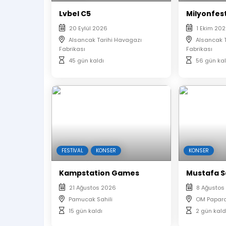
Lvbel C5
Milyonfest
20 Eylül 2026
1 Ekim 20
Alsancak Tarihi Havagazı
Alsancak 
Fabrikası
Fabrikası
45 gün kaldı
56 gün kal
FESTIVAL
KONSER
KONSER
Kampstation Games
Mustafa S
21 Ağustos 2026
8 Ağustos
Pamucak Sahili
OM Papara
15 gün kaldı
2 gün kald