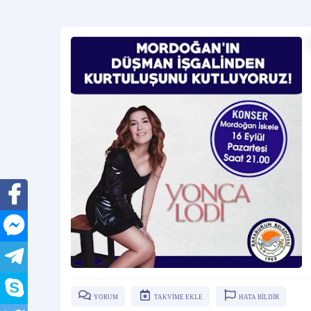
YORUM
TAKVİME EKLE
HATA BİLDİR