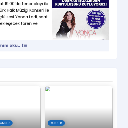
t 19.00’da fener alayı ile
k Halk Müziği Konseri ile
lü sesi Yonca Lodi, saat
erçekleşecek tören ve
ını oku..
KONSER
KONSER