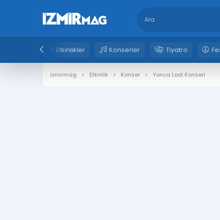
Etkinlikler
Konserler
Tiyatro
Fe
izmirmag
Etkinlik
Konser
Yonca Lodi Konseri