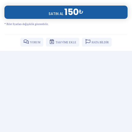
150
₺
SATIN AL
* Bilet fiyatları değişiklik gösterebilir.
YORUM
TAKVİME EKLE
HATA BİLDİR