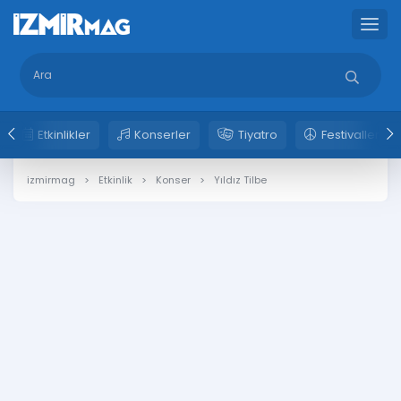
Etkinlikler
Konserler
Tiyatro
Festivaller
izmirmag
Etkinlik
Konser
Yıldız Tilbe