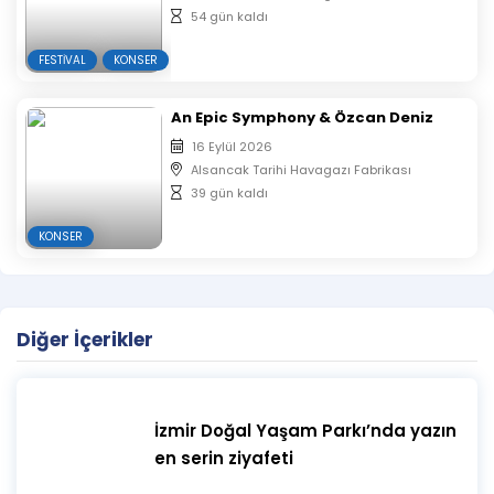
– Etkinlik mekanına kamera, fotoğraf makinası, ses
54 gün kaldı
cihazı vb. alınmayacaktır.
– Etkinlik alanı girişinde dezenfektan, maske gibi
FESTIVAL
KONSER
koruyucu donanımlar bulundurulacaktır.
– Satın alınan biletlerde iptal, iade ve değişiklik
An Epic Symphony & Özcan Deniz
yapılmamaktadır.
16 Eylül 2026
Alsancak Tarihi Havagazı Fabrikası
39 gün kaldı
KONSER
Diğer İçerikler
İzmir Doğal Yaşam Parkı’nda yazın
en serin ziyafeti