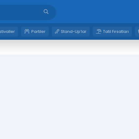
stivaller
Partiler
Stand-Up’lar
Tatil Fırsatları