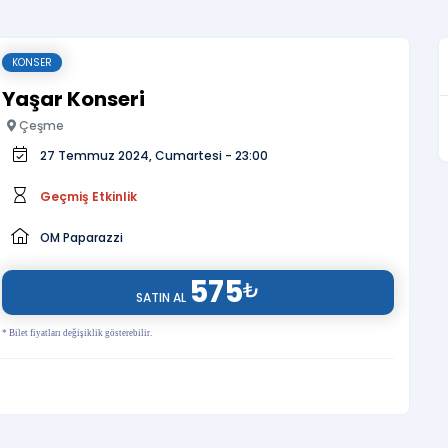
KONSER
Yaşar Konseri
Çeşme
27 Temmuz 2024, Cumartesi - 23:00
Geçmiş Etkinlik
OM Paparazzi
575
₺
SATIN AL
* Bilet fiyatları değişiklik gösterebilir.