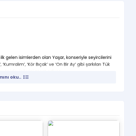
a ilk gelen isimlerden olan Yaşar, konseriyle seyircilerini
‘Kumralım’, ‘Kör Bıçak’ ve ‘On Bir Ay’ gibi şarkıları Tük
la izleyicilerini mest ediyor.
ını oku..