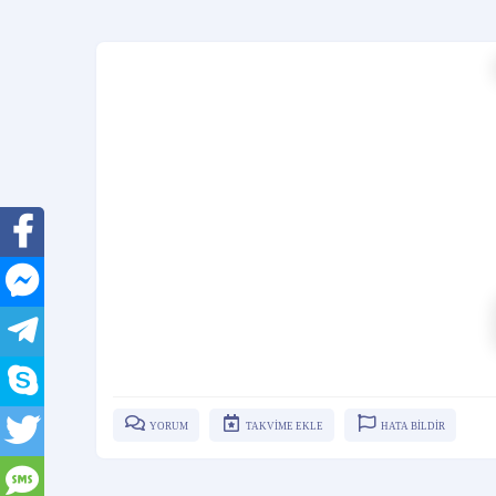
YORUM
TAKVİME EKLE
HATA BİLDİR