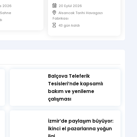
s 2026
20 Eylül 2026
i'Sahne
Alsancak Tarihi Havagazı
Fabrikası
dı
43 gün kaldı
​Balçova Teleferik
Tesisleri’nde kapsamlı
bakım ve yenileme
çalışması
İzmir’de paylaşım büyüyor:
İkinci el pazarlarına yoğun
ilgi