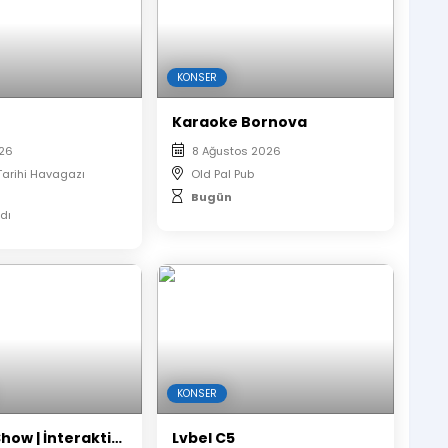
KONSER
Karaoke Bornova
026
8 Ağustos 2026
Tarihi Havagazı
Old Pal Pub
Bugün
dı
KONSER
Rastgele Show | İnteraktif Komedi Şovu
Lvbel C5