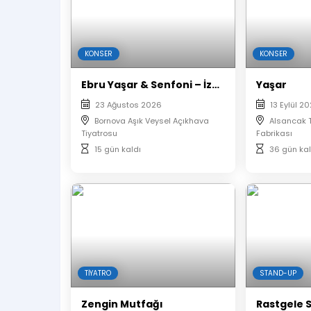
KONSER
KONSER
Ebru Yaşar & Senfoni – İzmir
Yaşar
23 Ağustos 2026
13 Eylül 2
Bornova Aşık Veysel Açıkhava
Alsancak 
Tiyatrosu
Fabrikası
15 gün kaldı
36 gün kal
TIYATRO
STAND-UP
Zengin Mutfağı