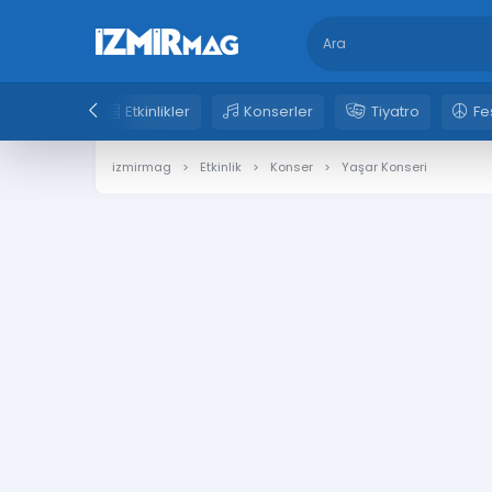
Etkinlikler
Konserler
Tiyatro
Fe
izmirmag
Etkinlik
Konser
Yaşar Konseri