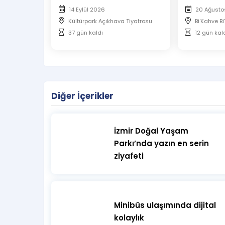
14 Eylül 2026
20 Ağusto
Kültürpark Açıkhava Tiyatrosu
Bi'Kahve B
37 gün kaldı
12 gün kal
Diğer İçerikler
İzmir Doğal Yaşam
Parkı’nda yazın en serin
ziyafeti
Minibüs ulaşımında dijital
kolaylık