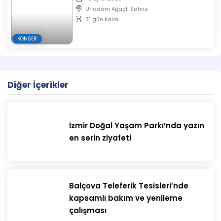
Urladam Ağaçlı Sahne
31 gün kaldı
KONSER
Diğer İçerikler
İzmir Doğal Yaşam Parkı’nda yazın
en serin ziyafeti
​Balçova Teleferik Tesisleri’nde
kapsamlı bakım ve yenileme
çalışması