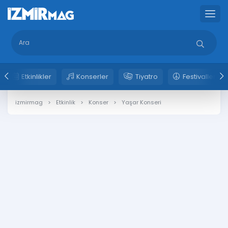
Etkinlikler
Konserler
Tiyatro
Festivaller
izmirmag
Etkinlik
Konser
Yaşar Konseri