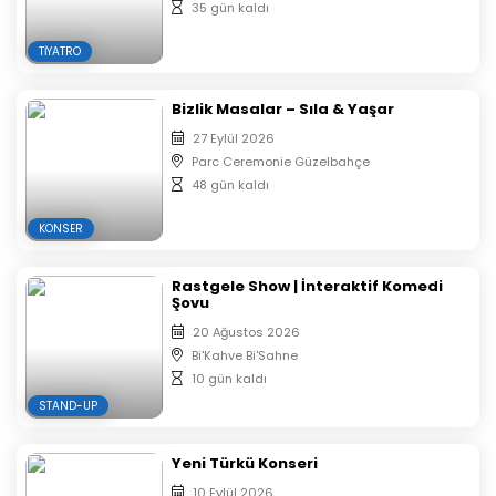
35 gün kaldı
TIYATRO
Bizlik Masalar – Sıla & Yaşar
27 Eylül 2026
Parc Ceremonie Güzelbahçe
48 gün kaldı
KONSER
Rastgele Show | İnteraktif Komedi
Şovu
20 Ağustos 2026
Bi'Kahve Bi'Sahne
10 gün kaldı
STAND-UP
Yeni Türkü Konseri
10 Eylül 2026