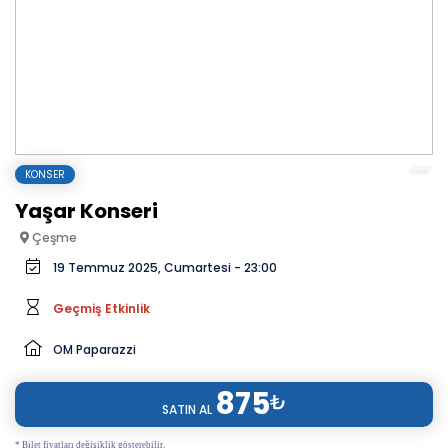
KONSER
Yaşar Konseri
Çeşme
19 Temmuz 2025, Cumartesi - 23:00
Geçmiş Etkinlik
OM Paparazzi
875
₺
SATIN AL
* Bilet fiyatları değişiklik gösterebilir.