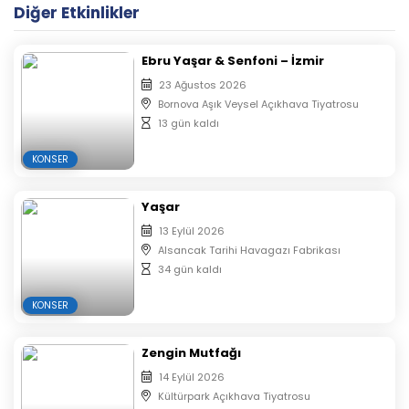
Diğer Etkinlikler
Ebru Yaşar & Senfoni – İzmir
23 Ağustos 2026
Bornova Aşık Veysel Açıkhava Tiyatrosu
13 gün kaldı
KONSER
Yaşar
13 Eylül 2026
Alsancak Tarihi Havagazı Fabrikası
34 gün kaldı
KONSER
Zengin Mutfağı
14 Eylül 2026
Kültürpark Açıkhava Tiyatrosu