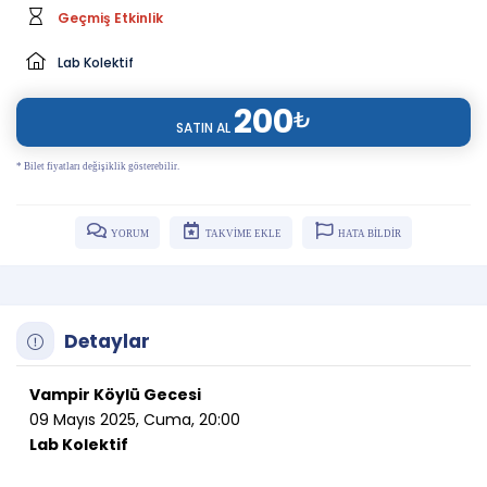
Geçmiş Etkinlik
Lab Kolektif
200
₺
SATIN AL
* Bilet fiyatları değişiklik gösterebilir.
YORUM
TAKVİME EKLE
HATA BİLDİR
Detaylar
Vampir Köylü Gecesi
09 Mayıs 2025, Cuma, 20:00
Lab Kolektif