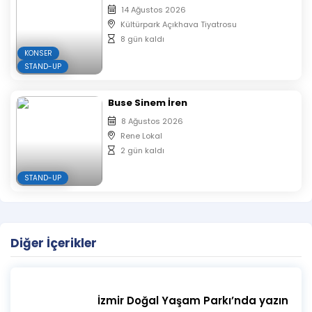
14 Ağustos 2026
Kültürpark Açıkhava Tiyatrosu
8 gün kaldı
KONSER
STAND-UP
Buse Sinem İren
8 Ağustos 2026
Rene Lokal
2 gün kaldı
STAND-UP
Diğer İçerikler
İzmir Doğal Yaşam Parkı’nda yazın