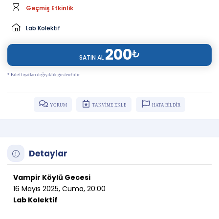
Geçmiş Etkinlik
Lab Kolektif
200
₺
SATIN AL
* Bilet fiyatları değişiklik gösterebilir.
YORUM
TAKVİME EKLE
HATA BİLDİR
Detaylar
Vampir Köylü Gecesi
16 Mayıs 2025, Cuma, 20:00
Lab Kolektif