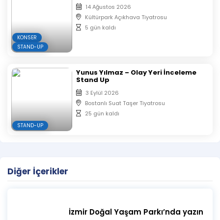
14 Ağustos 2026
Kültürpark Açıkhava Tiyatrosu
5 gün kaldı
KONSER
STAND-UP
Yunus Yılmaz – Olay Yeri İnceleme
Stand Up
3 Eylül 2026
Bostanlı Suat Taşer Tiyatrosu
25 gün kaldı
STAND-UP
Diğer İçerikler
İzmir Doğal Yaşam Parkı’nda yazın