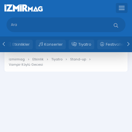
Etkinlikler
Konserler
Tiyatro
Festivaller
izmirmag
Etkinlik
Tiyatro
Stand-up
Vampir Köylü Gecesi