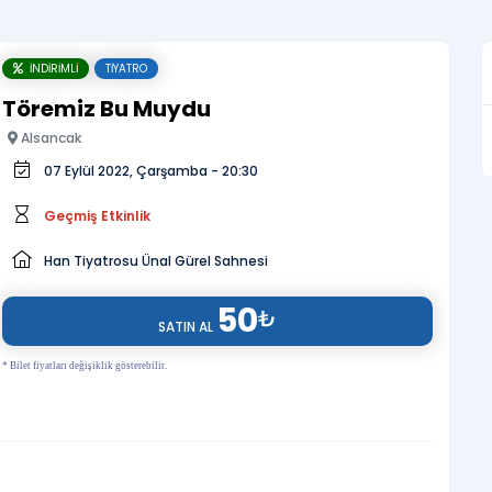
İNDIRIMLI
TIYATRO
Töremiz Bu Muydu
Alsancak
07 Eylül 2022, Çarşamba - 20:30
Geçmiş Etkinlik
Han Tiyatrosu Ünal Gürel Sahnesi
50
₺
SATIN AL
* Bilet fiyatları değişiklik gösterebilir.