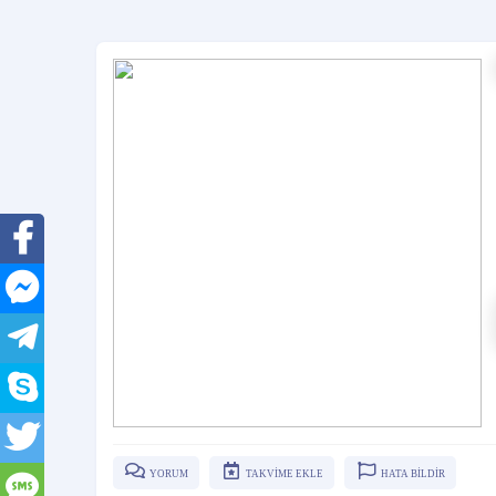
YORUM
TAKVİME EKLE
HATA BİLDİR