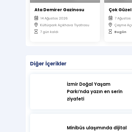
Ata Demirer Gazinosu
Çok Güzel
14 Ağustos 2026
7 Ağustos
Kültürpark Açıkhava Tiyatrosu
Çeşme Açı
7 gün kaldı
Bugün
Diğer İçerikler
İzmir Doğal Yaşam
Parkı’nda yazın en serin
ziyafeti
Minibüs ulaşımında dijital