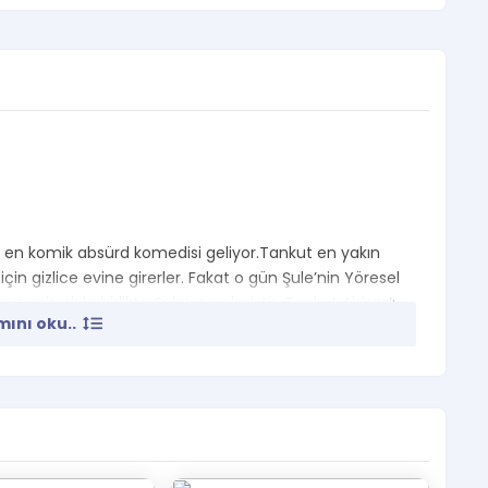
ın en komik absürd komedisi geliyor.Tankut en yakın
z için gizlice evine girerler. Fakat o gün Şule’nin Yöresel
uz aşiretiyle birlikte Şule’ye gelmiştir. Tankut Abbas’ı
ını oku..
tanıtıp kurtuluş yolu ararlar ama işler istedikleri gibi
 olmuştur.
Kocabaş, Onur Dal, Zeynep Şencan, Damla
ı, Yağmur Keskin, Berk Ala , Mehmet Hepbildikler