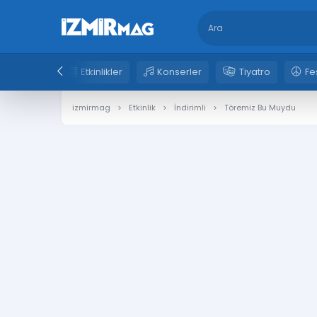
Etkinlikler
Konserler
Tiyatro
Fe
izmirmag
Etkinlik
İndirimli
Töremiz Bu Muydu