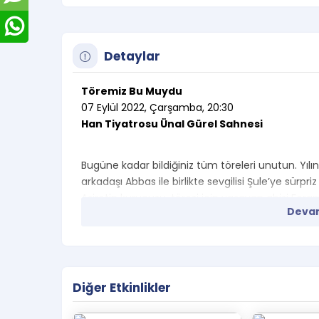
Detaylar
Töremiz Bu Muydu
07 Eylül 2022, Çarşamba, 20:30
Han Tiyatrosu Ünal Gürel Sahnesi
Bugüne kadar bildiğiniz tüm töreleri unutun. Yıl
arkadaşı Abbas ile birlikte sevgilisi Şule’ye sürpri
Aşiretin kurucusu, töresi için yaşayan abisi Feram
Devam
kadın kılığına sokarak komşuları olarak kendilerini 
gitmez. Çünkü Feramuz kadın olan Abbas’a aşık
Oyuncular : Anıl Şeddadi, Umut Şeddadi, Esra 
Mazlumlar, Atakan Aygün, Aslı Günay, Hande Balc
Diğer Etkinlikler
Yazan Yöneten : Umut Şeddadi