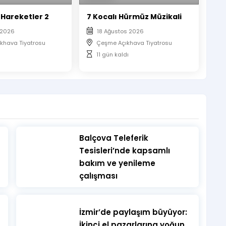
 Hareketler 2
7 Kocalı Hürmüz Müzikali
 2026
18 Ağustos 2026
khava Tiyatrosu
Çeşme Açıkhava Tiyatrosu
11 gün kaldı
​Balçova Teleferik
Tesisleri’nde kapsamlı
bakım ve yenileme
çalışması
İzmir’de paylaşım büyüyor:
İkinci el pazarlarına yoğun