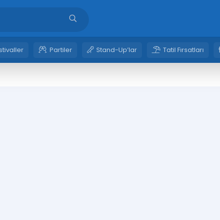
stivaller
Partiler
Stand-Up’lar
Tatil Fırsatları