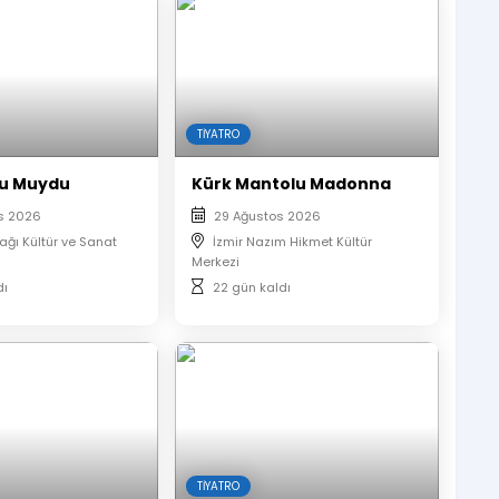
TIYATRO
Bu Muydu
Kürk Mantolu Madonna
s 2026
29 Ağustos 2026
rağı Kültür ve Sanat
İzmir Nazım Hikmet Kültür
Merkezi
dı
22 gün kaldı
r.
rci alınmayacaktır.
omatik olarak sıralandırılacaktır.
uk numaraları yan yana verilmektedir.
TIYATRO