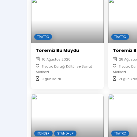
Dekor Kostüm : Esra Kocabaş
Makyaj : İrem Tuna
Ses ve Işık : Sevi Gençkaya
Kordinatör : Mert Ayan
TIYATRO
TIYATRO
Kondüvit : Selin Solaker
Töremiz Bu Muydu
Töremiz 
Afiş Tasarım : Anıl Şeddadi
16 Ağustos 2026
28 Ağusto
Yapım : Tiyatro Durağı
Tiyatro Durağı Kültür ve Sanat
Tiyatro Du
Merkezi
Merkezi
9 gün kaldı
21 gün kal
İndirimli biletler sınırlı sayıdadır.
E-Biletiniz Mail ve Sms olarak size gelecekti
Çıktı almanıza gerek yoktur.
Oyunun başlamasının ardından salona seyi
Biletler Organizasyon Firması Tarafından ot
Aynı isim ve mail ile alınan biletlerin kolt
KONSER
STAND-UP
TIYATRO