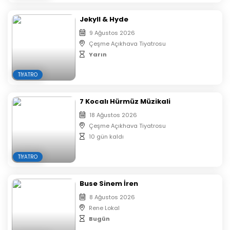
– Organizatör firma için uygun görmediği kişileri, bilet
ücretini iade ederek etkinlik mekanına almama hakkına
Jekyll & Hyde
sahiptir.
9 Ağustos 2026
Çeşme Açıkhava Tiyatrosu
Yarın
TIYATRO
7 Kocalı Hürmüz Müzikali
18 Ağustos 2026
Çeşme Açıkhava Tiyatrosu
10 gün kaldı
TIYATRO
Buse Sinem İren
8 Ağustos 2026
Rene Lokal
Bugün