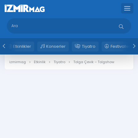
Etkinlikler
Konserler
Tiyatro
Festivaller
izmirmag
Etkinlik
Tiyatro
Tolga Çevik – Tolgshow