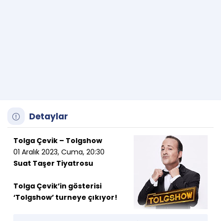
Detaylar
Tolga Çevik – Tolgshow
01 Aralık 2023, Cuma, 20:30
Suat Taşer Tiyatrosu
Tolga Çevik’in gösterisi
‘Tolgshow’ turneye çıkıyor!
‘Arkadaşım’ karakteri ile milyonları güldüren Tolga Çevik