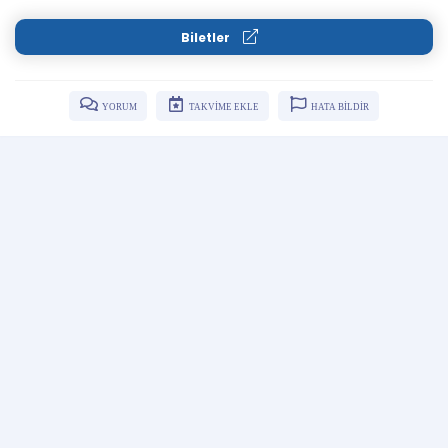
Biletler
YORUM
TAKVİME EKLE
HATA BİLDİR