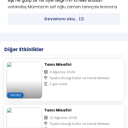
Aşk ne garip bir his öyle değil mi? Emekli sıradan
vatandaş Mümtaz’ın saf oğlu zaman tanrıçası kronos’a
aşık olur ve onu istemek için göklerin en ulu tepesi
Devamını oku..
Olympos’a giderler. Adetlerine göre yaşayan bizim aile
orada gıybet tanrısından tutunda ölüm tanrısına kadar
her biriyle kahkaha dolu bir macera yaşayacak.
Tanrıların misafiri olmaya hazır mısınız? Bol kahkahalı
komedi oyunumuza hepinizi bekliyoruz.
Diğer Etkinlikler
Tür:
Komedi
Tanrı Misafiri
Süre:
70 dakika
9 Ağustos 2026
Tiyatro Durağı Kültür ve Sanat Merkezi
2 gün kaldı
Yazan – Yöneten:
TIYATRO
Umut Şeddadi
Tanrı Misafiri
Oyuncular:
22 Ağustos 2026
Tiyatro Durağı Kültür ve Sanat Merkezi
Anıl Şeddadi