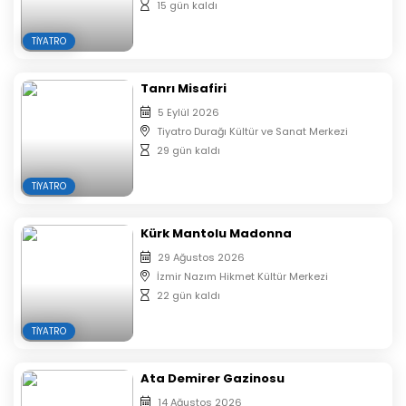
15 gün kaldı
İrem Tuna
Eraycan Eşkin
TIYATRO
Esra Kocabaş
Mert Ayan
Tanrı Misafiri
Gökhan Akgül
5 Eylül 2026
Feridun Taşçı
Tiyatro Durağı Kültür ve Sanat Merkezi
29 gün kaldı
Dansçılar:
TIYATRO
Selin Solaker
Damra Dinçer
Kürk Mantolu Madonna
Yasmin Kartal
29 Ağustos 2026
Ecem Zengin
İzmir Nazım Hikmet Kültür Merkezi
22 gün kaldı
Makyaj ve Kostüm:
TIYATRO
İrem Tuna
Ata Demirer Gazinosu
Ses ve Işık:
14 Ağustos 2026