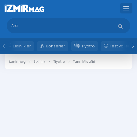
Etkinlikler
Konserler
Tiyatro
Festivaller
izmirmag
Etkinlik
Tiyatro
Tanrı Misafiri