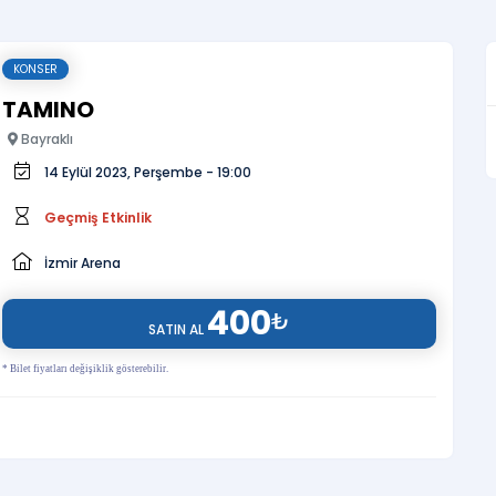
KONSER
TAMINO
Bayraklı
14 Eylül 2023, Perşembe - 19:00
Geçmiş Etkinlik
İzmir Arena
400
₺
SATIN AL
* Bilet fiyatları değişiklik gösterebilir.