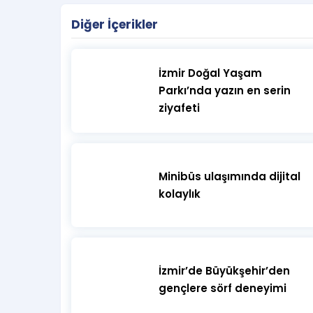
Diğer İçerikler
Aynı etkinlik için bir kişinin alabileceği mak
İzmir Doğal Yaşam
Parkı’nda yazın en serin
Belirtilen saat kapı açılış saatidir.
ziyafeti
Bu etkinlikte 18 yaş sınırı vardır. 14-18 yaş 
(anne-baba) refakatinde katılabilirler. 14 y
Minibüs ulaşımında dijital
kolaylık
Tüm kategoriler ayaktadır.
Mekâna giriş yapan izleyiciler, bileklikleri
İzmir’de Büyükşehir’den
çıkıldığı takdirde biletler tekrar okutulama
gençlere sörf deneyimi