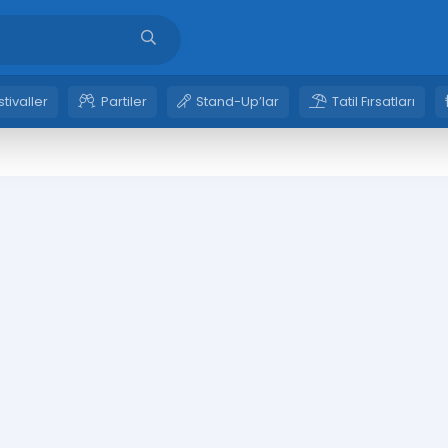
stivaller
Partiler
Stand-Up’lar
Tatil Fırsatları