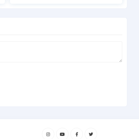
ması üzerinden üyelik oluşturarak veya İKSV ana
ta adresinize iletilen, aynı zamanda Passo web
etlerim” sekmesinden erişilebilen PDF biletlerinizle
i dahildir.
n düzenlediği etkinliklerde öğrenci biletleri 10
şelerinden ve passo.com.tr’den üyelik oluşturarak
rinden Genç Bilet satın alınamaz. Bilet satın
lanına “eczacibasigencbilet” yazılmalıdır.
nırlı sayıda Eczacıbaşı Genç Bilet satışa