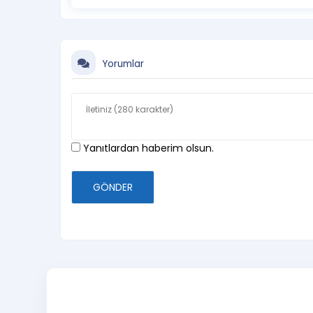
PASSO SATIŞ KANALLARI
Biletler
passo.com.tr
ve Passo Mobil uygula
Yorumlar
gişeden satın alınabilir. Etkinliklere e-pos
sitesindeki profil bilgilerinizin altında, “bil
katılabilirsiniz. Bilet fiyatlarına hizmet bedel
Yanıtlardan haberim olsun.
ECZACIBAŞI GENÇ BİLET
GÖNDER
Eczacıbaşı Genç Bilet uygulamasıyla, İKSV’ni
TL’dir. Eczacıbaşı Genç Bilet tüm Passo gi
satın alınabilir. Passo Mobil uygulaması üze
almak için kampanya ekranında çıkan kod a
Her etkinliğin kontenjanına bağlı olarak, sı