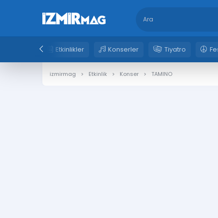
Etkinlikler
Konserler
Tiyatro
Fe
izmirmag
Etkinlik
Konser
TAMINO