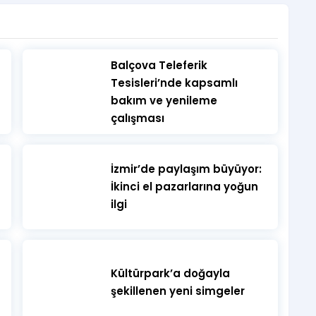
simum bilet 10 adettir.
​Balçova Teleferik
Tesisleri’nde kapsamlı
bakım ve yenileme
çalışması
arasındaki izleyiciler etkinliğe ebeveynlerinin
aş altı izleyiciler mekâna alınmaz.
İzmir’de paylaşım büyüyor:
İkinci el pazarlarına yoğun
ilgi
ni etkinlik boyunca çıkarmamalıdır. Mekân dışına
Kültürpark’a doğayla
yacaktır.
şekillenen yeni simgeler