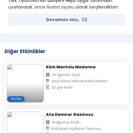
Türk Tiyatrosu’nun duayeni Nejat Uygur tarafından
uyarlanarak, önce tiyatro oyunu olarak sergilendikten
sonra sinemaya aktarılan oyun, Süheyl&Behzat Uygur
Devamını oku..
Tiyatrosu tarafından günümüz yorumuyla Süt Kardeşler
adıyla sahneleniyor.
Bahriyeli iki askerin bilerek izin kağıtlarını değiştirmesi
sonucu ortaya çıkan karışıklık, Bahriyeli Komutan
Diğer Etkinlikler
Gazanfer sayesinde sonuca kavuşturuluyor. Geleneksel
Türk Tiyatrosundan örnekler sunan oyun, sahne, dekor
ve kostümleriyle oyunu izleyenleri 1950’li yıllara
Kürk Mantolu Madonna
götürüyor.
29 Ağustos 2026
İzmir Nazım Hikmet Kültür Merkezi
20 gün kaldı
TIYATRO
Ata Demirer Gazinosu
14 Ağustos 2026
Kültürpark Açıkhava Tiyatrosu