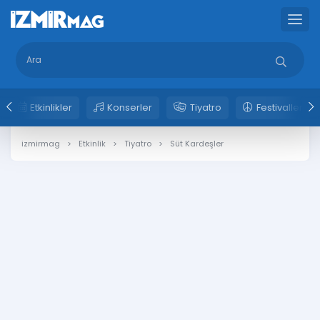
Etkinlikler
Konserler
Tiyatro
Festivaller
izmirmag
Etkinlik
Tiyatro
Süt Kardeşler