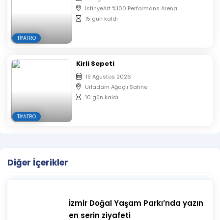
İstinyeArt %100 Performans Arena
15 gün kaldı
TIYATRO
Kirli Sepeti
19 Ağustos 2026
Urladam Ağaçlı Sahne
10 gün kaldı
TIYATRO
Diğer İçerikler
İzmir Doğal Yaşam Parkı’nda yazın
en serin ziyafeti