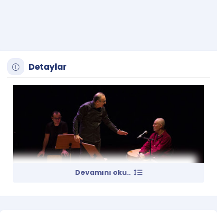
Detaylar
Devamını oku..
Sunay Akın & İlhan Şeşen – Aşk Şarkıları ve Öyküler
14 Eylül 2017, Perşembe, 21:00