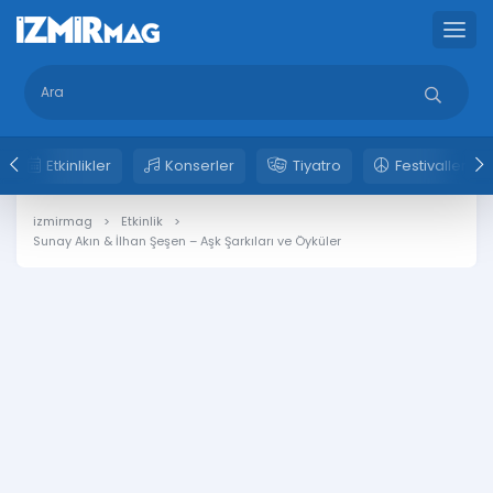
Etkinlikler
Konserler
Tiyatro
Festivaller
izmirmag
Etkinlik
Sunay Akın & İlhan Şeşen – Aşk Şarkıları ve Öyküler