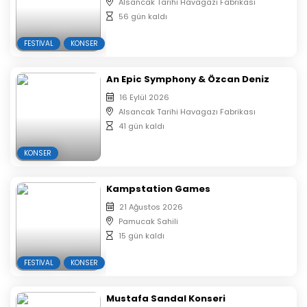
Alsancak Tarihi Havagazı Fabrikası
Etkinlik girişinde bilet kontrolü yapılacaktır, biletinizi
56 gün kaldı
telefondan göstermeniz gerekmektedir.
FESTIVAL
KONSER
An Epic Symphony & Özcan Deniz
16 Eylül 2026
Alsancak Tarihi Havagazı Fabrikası
41 gün kaldı
KONSER
Kampstation Games
21 Ağustos 2026
Pamucak Sahili
15 gün kaldı
FESTIVAL
KONSER
Mustafa Sandal Konseri