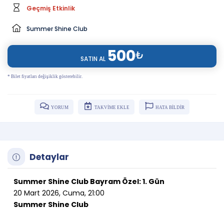
Geçmiş Etkinlik
Summer Shine Club
500
₺
SATIN AL
* Bilet fiyatları değişiklik gösterebilir.
YORUM
TAKVİME EKLE
HATA BİLDİR
Detaylar
Summer Shine Club Bayram Özel: 1. Gün
20 Mart 2026, Cuma, 21:00
Summer Shine Club