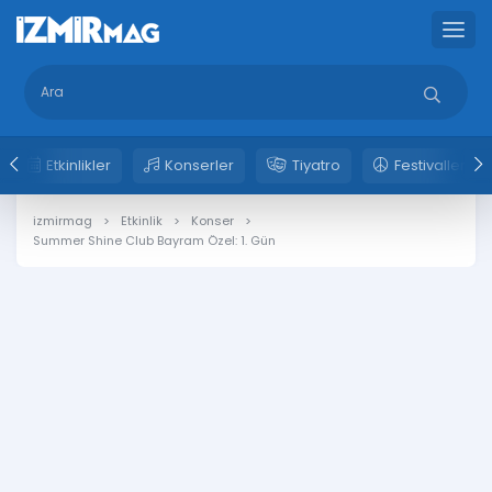
Etkinlikler
Konserler
Tiyatro
Festivaller
izmirmag
Etkinlik
Konser
Summer Shine Club Bayram Özel: 1. Gün 