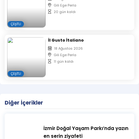
gerçekleşmektedir.
Gili Ege Perla
Yaptığınız ürünleri dilerseniz günün sonunda
20 gün kaldı
yanınızda götürebilirsiniz.
‘’Dışarıdan yiyecek-içecek kesinlikle kabul
ÇEŞITLI
edilmemektedir.’’
Mekan, girişini uygun görmediği kişileri bilet bedelini
İl Gusto İtaliano
iade etmek koşuluyla etkinlik alanına almama
18 Ağustos 2026
hakkına sahiptir.
Gili Ege Perla
Organizasyon şirketi, öngörülemeyen ve
11 gün kaldı
kaçınılmaz nedenlerden ötürü oluşan teknik vb.
aksaklıklar nedeniyle programda her türlü değişiklik
ÇEŞITLI
yapma hakkını saklı tutar.
Etkinlik sırasında fotoğraf ve video çekimleri
yapılacaktır. Katılımcılar, etkinliğe katılarak görsel
materyallerin tanıtım, sosyal medya ve iletişim
Diğer İçerikler
çalışmalarında kullanılmasına onay vermiş sayılır.
Herhangi bir durumda organizatör, içerikleri
kullanım hakkını saklı tutar.
İzmir Doğal Yaşam Parkı’nda yazın
Etkinlik süresince oluşabilecek kesik, yanık ve
en serin ziyafeti
benzeri kişisel yaralanmalardan organizatör