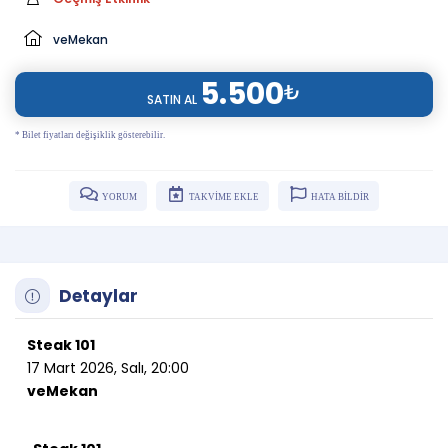
veMekan
5.500
₺
SATIN AL
* Bilet fiyatları değişiklik gösterebilir.
YORUM
TAKVİME EKLE
HATA BİLDİR
Detaylar
Steak 101
17 Mart 2026, Salı, 20:00
veMekan