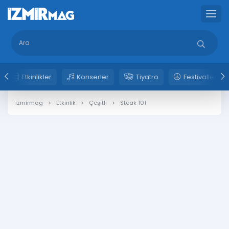
Etkinlikler
Konserler
Tiyatro
Festivaller
izmirmag
Etkinlik
Çeşitli
Steak 101