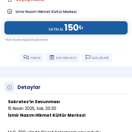
İzmir Nazım Hikmet Kültür Merkezi
150
₺
SATIN AL
* Bilet fiyatları değişiklik gösterebilir.
YORUM
TAKVİME EKLE
HATA BİLDİR
Detaylar
Sokrates’in Savunması
15 Nisan 2025, Salı, 20:30
İzmir Nazım Hikmet Kültür Merkezi