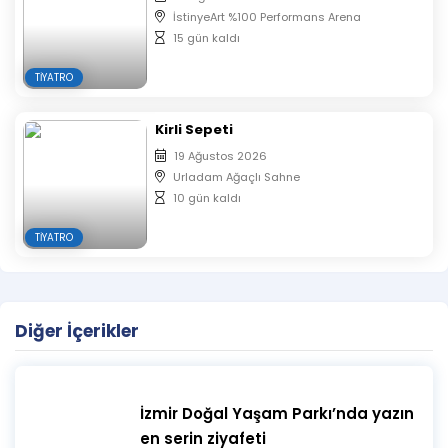
İstinyeArt %100 Performans Arena
15 gün kaldı
TIYATRO
Kirli Sepeti
19 Ağustos 2026
Urladam Ağaçlı Sahne
10 gün kaldı
TIYATRO
Diğer İçerikler
İzmir Doğal Yaşam Parkı’nda yazın
en serin ziyafeti