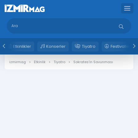
Etkinlikler
Konserler
Tiyatro
Festivaller
izmirmag
Etkinlik
Tiyatro
Sokrates’in Savunması