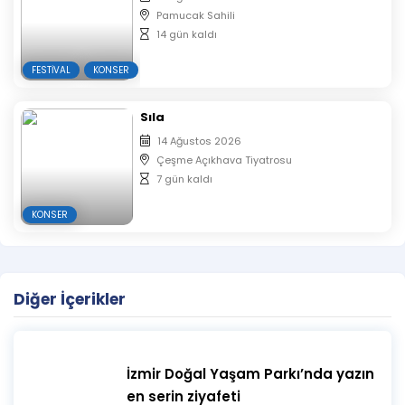
Pamucak Sahili
14 gün kaldı
FESTIVAL
KONSER
Sıla
14 Ağustos 2026
Çeşme Açıkhava Tiyatrosu
7 gün kaldı
KONSER
Diğer İçerikler
İzmir Doğal Yaşam Parkı’nda yazın
en serin ziyafeti