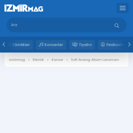
Etkinlikler
Konserler
Tiyatro
Festivaller
izmirmag
Etkinlik
Konser
Soft Analog Albüm Lansmanı