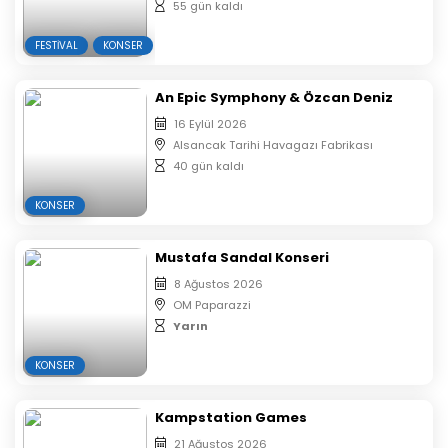
Konser alanına sırt çantası,bavul,mont, kamera ve
55 gün kaldı
fotoğraf makinesi sokulması yasaktır.
FESTIVAL
Etkinlik girişinde bilet kontrolü yapılacaktır.
KONSER
Biletlerinizi telefondan göstermeniz
gerekmektedir.
An Epic Symphony & Özcan Deniz
İzinli fotoğrafçıların haricinde alana profesyonel
16 Eylül 2026
fotoğraf makinesi sokulması yasaktır.
Alsancak Tarihi Havagazı Fabrikası
40 gün kaldı
KONSER
Mustafa Sandal Konseri
8 Ağustos 2026
OM Paparazzi
Yarın
KONSER
Kampstation Games
21 Ağustos 2026