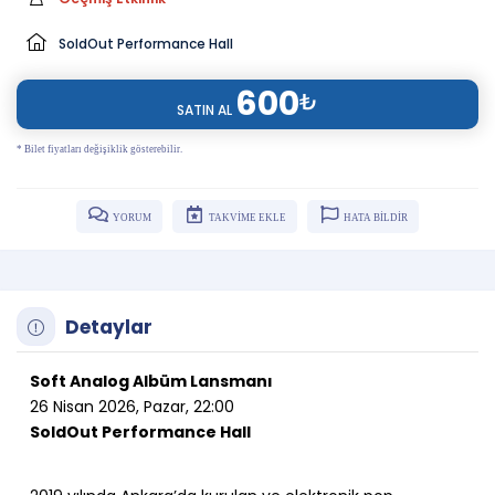
SoldOut Performance Hall
600
₺
SATIN AL
* Bilet fiyatları değişiklik gösterebilir.
YORUM
TAKVİME EKLE
HATA BİLDİR
Detaylar
Soft Analog Albüm Lansmanı
26 Nisan 2026, Pazar, 22:00
SoldOut Performance Hall