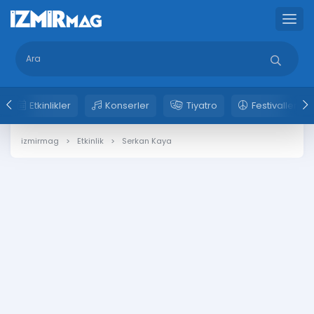
Etkinlikler
Konserler
Tiyatro
Festivaller
izmirmag
Etkinlik
Serkan Kaya