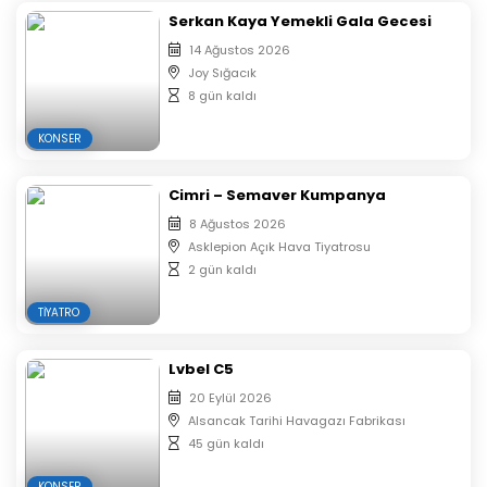
Serkan Kaya Yemekli Gala Gecesi
Bilet Fiyatları
14 Ağustos 2026
1. Kategori – 250.00 TL
Joy Sığacık
8 gün kaldı
KONSER
Cimri – Semaver Kumpanya
8 Ağustos 2026
Asklepion Açık Hava Tiyatrosu
2 gün kaldı
TIYATRO
Lvbel C5
20 Eylül 2026
Alsancak Tarihi Havagazı Fabrikası
45 gün kaldı
KONSER