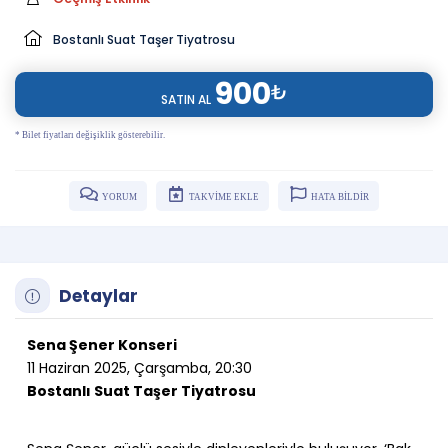
Bostanlı Suat Taşer Tiyatrosu
900
₺
SATIN AL
* Bilet fiyatları değişiklik gösterebilir.
YORUM
TAKVİME EKLE
HATA BİLDİR
Detaylar
Sena Şener Konseri
11 Haziran 2025, Çarşamba, 20:30
Bostanlı Suat Taşer Tiyatrosu