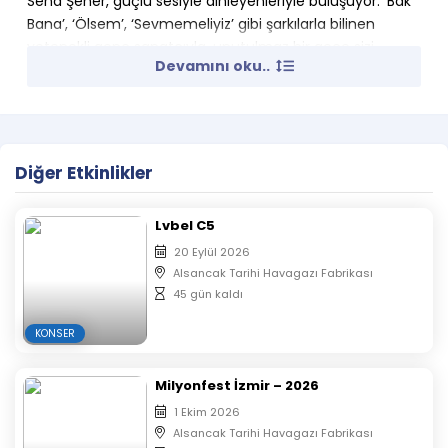
Sena Şener, güçlü sesiyle dinleyenleriyle buluşuyor. ‘Bak
Bana’, ‘Ölsem’, ‘Sevmemeliyiz’ gibi şarkılarla bilinen
yetenekli genç sanatçıyla, unutulmaz bir gece sizi
Devamını oku..
bekliyor.
Diğer Etkinlikler
Lvbel C5
20 Eylül 2026
Alsancak Tarihi Havagazı Fabrikası
45 gün kaldı
KONSER
Milyonfest İzmir – 2026
1 Ekim 2026
Alsancak Tarihi Havagazı Fabrikası