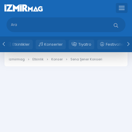
Etkinlikler
Konserler
Tiyatro
Festivaller
izmirmag
Etkinlik
Konser
Sena Şener Konseri