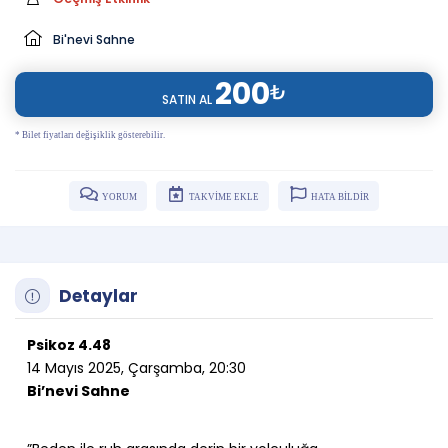
Bi'nevi Sahne
200
₺
SATIN AL
* Bilet fiyatları değişiklik gösterebilir.
YORUM
TAKVİME EKLE
HATA BİLDİR
Detaylar
Psikoz 4.48
14 Mayıs 2025, Çarşamba, 20:30
Bi’nevi Sahne