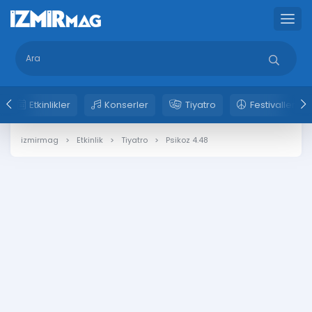
Etkinlikler
Konserler
Tiyatro
Festivaller
izmirmag
Etkinlik
Tiyatro
Psikoz 4.48