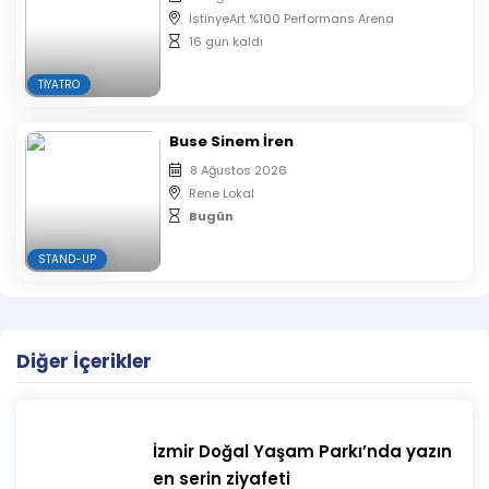
İstinyeArt %100 Performans Arena
16 gün kaldı
TIYATRO
Buse Sinem İren
8 Ağustos 2026
Rene Lokal
Bugün
STAND-UP
Diğer İçerikler
İzmir Doğal Yaşam Parkı’nda yazın
en serin ziyafeti