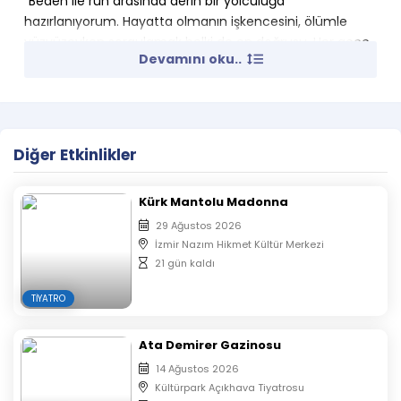
”Beden ile ruh arasında derin bir yolculuğa
hazırlanıyorum. Hayatta olmanın işkencesini, ölümle
yüzyüzeyken sorgulamak belki de en doğrusu. Her gece
Devamını oku..
kendini tekrar eden bir psikoz hali benimkisi.
Ama senin dostların var biliyorum. Benim….”
Sarah Kane’nin intihar etmeden önce bıraktığı notlarla
Diğer Etkinlikler
oyunlaştırılan ”Psikoz 4.48”; insan varoluşunun kendisine
başkalaşmasını ortaya koyuyor.
Kürk Mantolu Madonna
XXIV. DİREKLERARASI SEYİRCİ ÖDÜLLERİ (2024)
29 Ağustos 2026
İzmir Nazım Hikmet Kültür Merkezi
Tek Kişilik Performans (Kadın) Ödülü: Bilge Dalkara –
21 gün kaldı
Psikoz 4.48, Bi’nevi Sahne
TIYATRO
+18 / Psikolojik Dram / 70 dakika
Ata Demirer Gazinosu
Yazan: Sarah Kane
14 Ağustos 2026
Yöneten: Halil Artur
Kültürpark Açıkhava Tiyatrosu
Oynayan: Bilge Dalkara