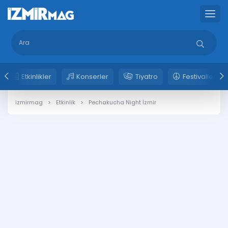
Etkinlikler
Konserler
Tiyatro
Festivaller
izmirmag
Etkinlik
Pechakucha Night İzmir