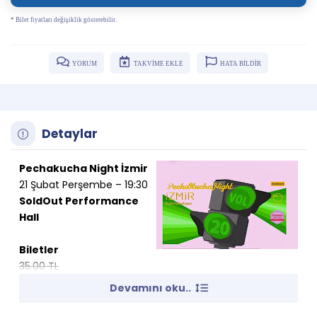
* Bilet fiyatları değişiklik gösterebilir.
YORUM
TAKVİME EKLE
HATA BİLDİR
Detaylar
Pechakucha Night İzmir
21 Şubat Perşembe – 19:30
SoldOut Performance
Hall
Biletler
35.00 TL
17.50 TL
Devamını oku..
Pechakucha Night İzmir sizleri bekliyor!