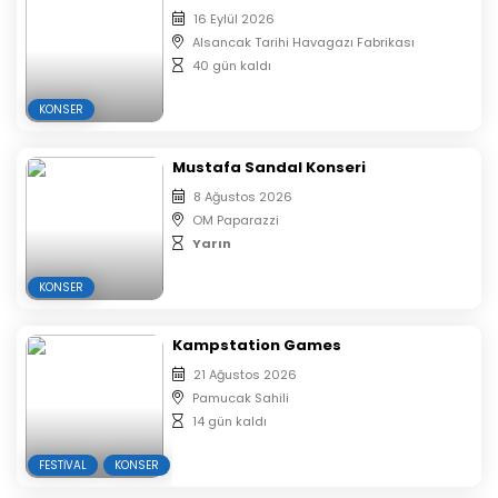
16 Eylül 2026
Alsancak Tarihi Havagazı Fabrikası
40 gün kaldı
KONSER
Mustafa Sandal Konseri
8 Ağustos 2026
OM Paparazzi
Yarın
KONSER
Kampstation Games
21 Ağustos 2026
Pamucak Sahili
14 gün kaldı
FESTIVAL
KONSER