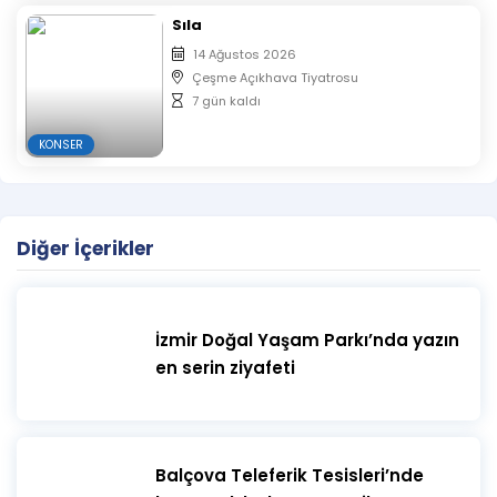
Sıla
14 Ağustos 2026
Çeşme Açıkhava Tiyatrosu
7 gün kaldı
KONSER
Diğer İçerikler
İzmir Doğal Yaşam Parkı’nda yazın
en serin ziyafeti
​Balçova Teleferik Tesisleri’nde