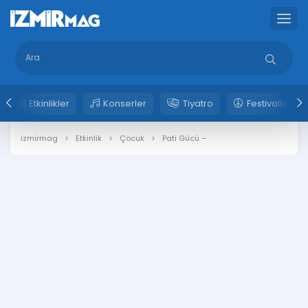
Etkinlikler
Konserler
Tiyatro
Festivaller
izmirmag
Etkinlik
Çocuk
Pati Gücü –