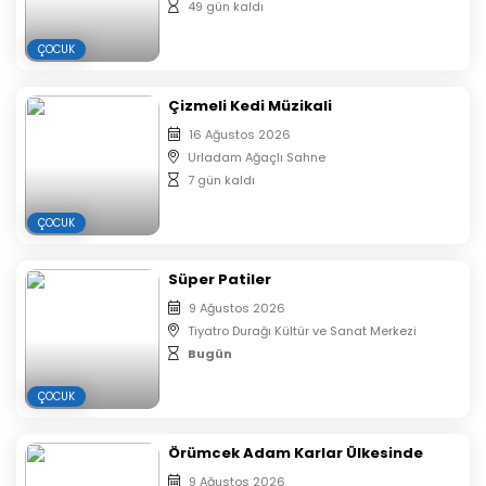
Oyun süresi 40 dakikadır.
49 gün kaldı
E-Biletiniz Mail ve Sms olarak size gelecektir.
ÇOCUK
Çıktı almanıza gerek yoktur.
Oyunun başlamasının ardından salona seyirci
alınmayacaktır.
Çizmeli Kedi Müzikali
16 Ağustos 2026
Urladam Ağaçlı Sahne
7 gün kaldı
ÇOCUK
Süper Patiler
9 Ağustos 2026
Tiyatro Durağı Kültür ve Sanat Merkezi
Bugün
ÇOCUK
Örümcek Adam Karlar Ülkesinde
9 Ağustos 2026