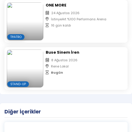
ONE MORE
biletlerin koltuk numaraları yan yana verilmektedir.
Oyunun başlamasının ardından salona seyirci
24 Ağustos 2026
alınmayacaktır.
İstinyeArt %100 Performans Arena
Etkinlik girişinde bilet kontrolü yapılacaktır, biletinizi
16 gün kaldı
telefondan göstermeniz gerekmektedir.
TIYATRO
Buse Sinem İren
8 Ağustos 2026
Rene Lokal
Bugün
STAND-UP
Diğer İçerikler