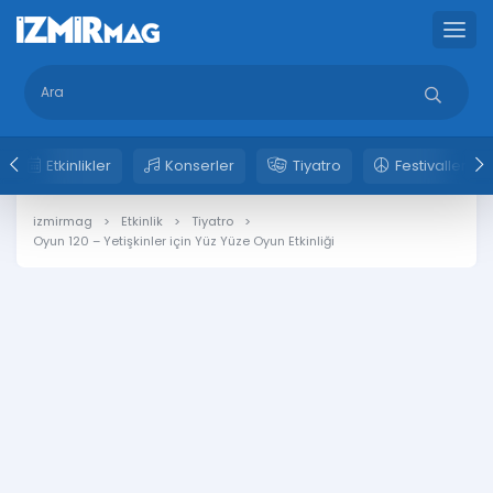
Etkinlikler
Konserler
Tiyatro
Festivaller
izmirmag
Etkinlik
Tiyatro
Oyun 120 – Yetişkinler için Yüz Yüze Oyun Etkinliği