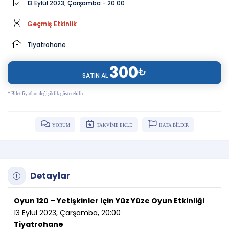
13 Eylül 2023, Çarşamba - 20:00
Geçmiş Etkinlik
Tiyatrohane
300
₺
SATIN AL
* Bilet fiyatları değişiklik gösterebilir.
YORUM
TAKVİME EKLE
HATA BİLDİR
Detaylar
Oyun 120 – Yetişkinler için Yüz Yüze Oyun Etkinliği
13 Eylül 2023, Çarşamba, 20:00
Tiyatrohane