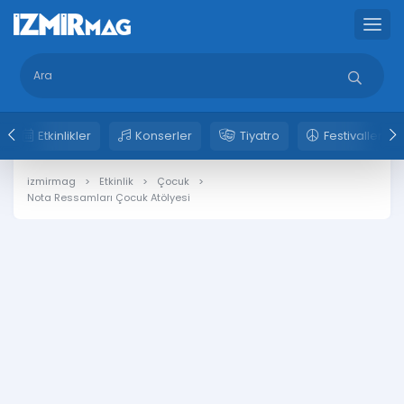
Etkinlikler
Konserler
Tiyatro
Festivaller
izmirmag
Etkinlik
Çocuk
Nota Ressamları Çocuk Atölyesi