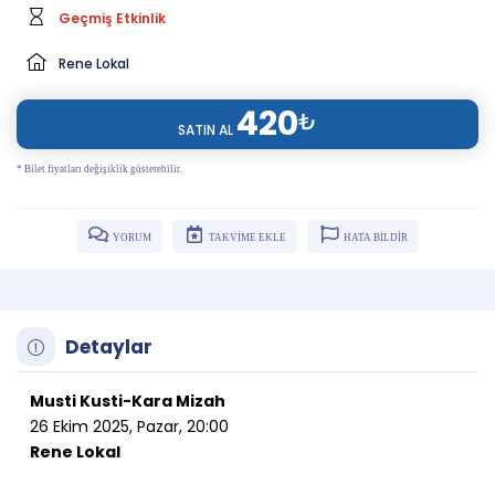
Geçmiş Etkinlik
Rene Lokal
420
₺
SATIN AL
* Bilet fiyatları değişiklik gösterebilir.
YORUM
TAKVİME EKLE
HATA BİLDİR
Detaylar
Musti Kusti-Kara Mizah
26 Ekim 2025, Pazar, 20:00
Rene Lokal