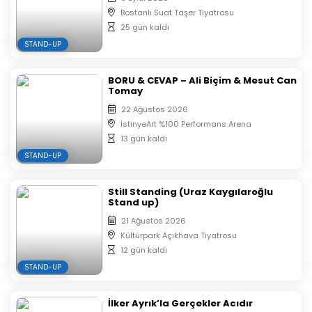
Bostanlı Suat Taşer Tiyatrosu
25 gün kaldı
STAND-UP
BORU & CEVAP – Ali Biçim & Mesut Can
Tomay
22 Ağustos 2026
İstinyeArt %100 Performans Arena
13 gün kaldı
STAND-UP
Still Standing (Uraz Kaygılaroğlu
Stand up)
21 Ağustos 2026
Kültürpark Açıkhava Tiyatrosu
12 gün kaldı
STAND-UP
İlker Ayrık’la Gerçekler Acıdır