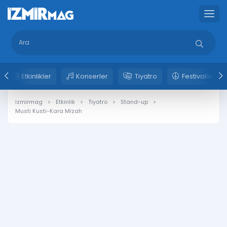
Etkinlikler
Konserler
Tiyatro
Festivaller
izmirmag
Etkinlik
Tiyatro
Stand-up
Musti Kusti-Kara Mizah