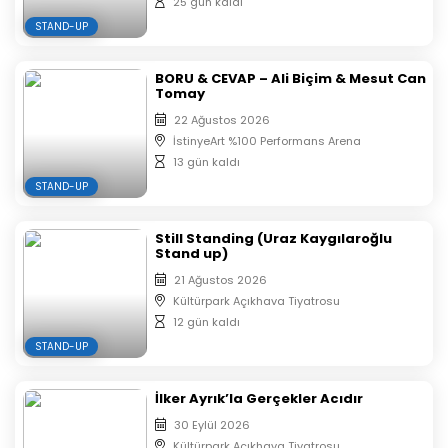
25 gün kaldı
telefondan göstermeniz gerekmektedir.
STAND-UP
BORU & CEVAP – Ali Biçim & Mesut Can
Tomay
22 Ağustos 2026
İstinyeArt %100 Performans Arena
13 gün kaldı
STAND-UP
Still Standing (Uraz Kaygılaroğlu
Stand up)
21 Ağustos 2026
Kültürpark Açıkhava Tiyatrosu
12 gün kaldı
STAND-UP
İlker Ayrık’la Gerçekler Acıdır
30 Eylül 2026
Kültürpark Açıkhava Tiyatrosu