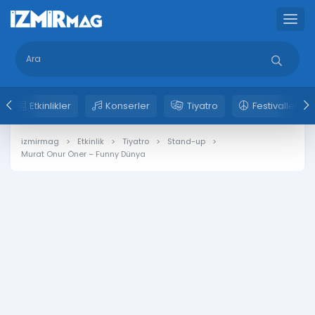
Etkinlikler
Konserler
Tiyatro
Festivaller
izmirmag
Etkinlik
Tiyatro
Stand-up
Murat Onur Öner – Funny Dünya