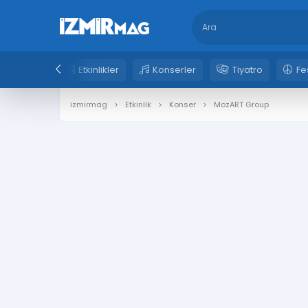
Etkinlikler
Konserler
Tiyatro
Fe
izmirmag
Etkinlik
Konser
MozART Group