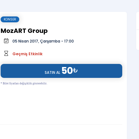
KONSER
MozART Group
05 Nisan 2017, Çarşamba - 17:00
Geçmiş Etkinlik
50
₺
SATIN AL
* Bilet fiyatları değişiklik gösterebilir.