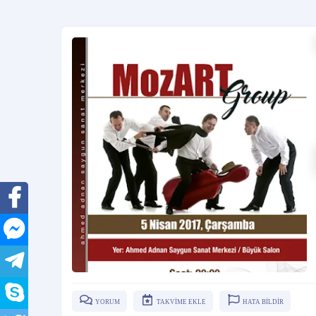
YORUM
TAKVİME EKLE
HATA BİLDİR