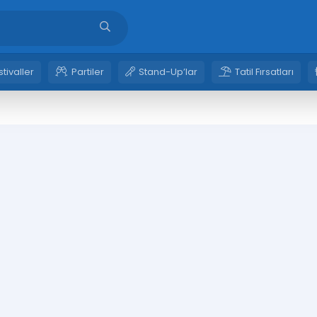
stivaller
Partiler
Stand-Up’lar
Tatil Fırsatları