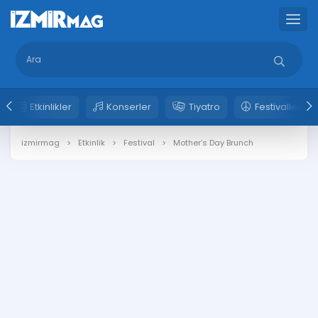
Etkinlikler
Konserler
Tiyatro
Festivaller
izmirmag
Etkinlik
Festival
Mother’s Day Brunch