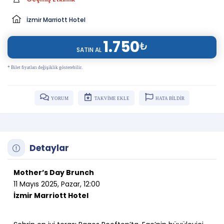
İzmir Marriott Hotel
1.750
₺
SATIN AL
* Bilet fiyatları değişiklik gösterebilir.
YORUM
TAKVİME EKLE
HATA BİLDİR
Detaylar
Mother’s Day Brunch
11 Mayıs 2025, Pazar, 12:00
İzmir Marriott Hotel