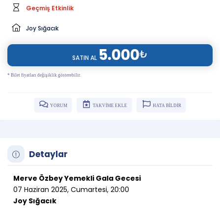
Geçmiş Etkinlik
Joy Sığacık
5.000
₺
SATIN AL
* Bilet fiyatları değişiklik gösterebilir.
YORUM
TAKVİME EKLE
HATA BİLDİR
Detaylar
Merve Özbey Yemekli Gala Gecesi
07 Haziran 2025, Cumartesi, 20:00
Joy Sığacık