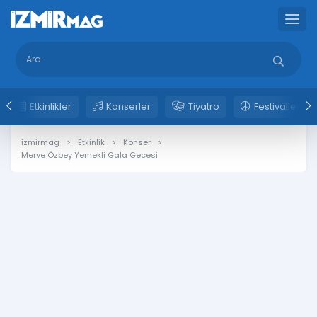
Etkinlikler
Konserler
Tiyatro
Festivaller
izmirmag
Etkinlik
Konser
Merve Özbey Yemekli Gala Gecesi