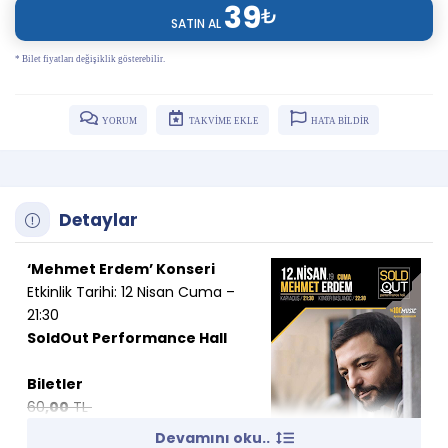
39
₺
SATIN AL
* Bilet fiyatları değişiklik gösterebilir.
YORUM
TAKVİME EKLE
HATA BİLDİR
Detaylar
‘Mehmet Erdem’ Konseri
Etkinlik Tarihi: 12 Nisan Cuma –
21:30
SoldOut Performance Hall
Biletler
60
,00
TL
39
TL
,00
Devamını oku..