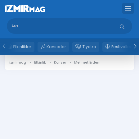
Etkinlikler
Konserler
Tiyatro
Festivaller
izmirmag
Etkinlik
Konser
Mehmet Erdem