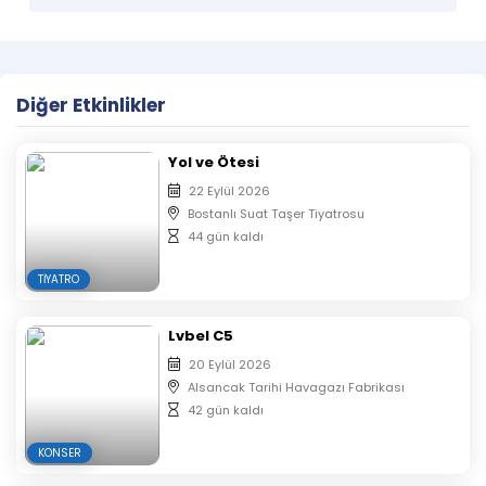
Yaptığı şarkılarla büyük beğeni kazanan Mehmet
Erdem, SoldOut Performance Hall sahnesinde…
Diğer Etkinlikler
Yol ve Ötesi
22 Eylül 2026
Bostanlı Suat Taşer Tiyatrosu
44 gün kaldı
TIYATRO
Lvbel C5
20 Eylül 2026
Alsancak Tarihi Havagazı Fabrikası
42 gün kaldı
KONSER