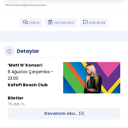
* Bilet fiyatları değişiklik gösterebilir.
YORUM
TAKVİME EKLE
HATA BİLDİR
Detaylar
‘Matt N’ Konseri
8 Ağustos Çarşamba –
23:00
KafePi Beach Club
Biletler
75
,00
TL
60
TL
,00
Devamını oku..
Enerjik setleri ile smash the house sahnelerinin