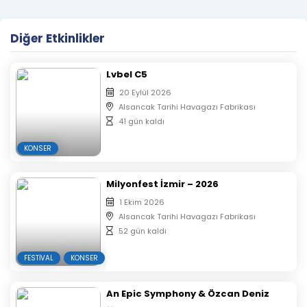
vazgeçilmez isimlerinden olan MattN, KafePi Beach
Club sahnesinde.
Diğer Etkinlikler
Lvbel C5
20 Eylül 2026
Alsancak Tarihi Havagazı Fabrikası
41 gün kaldı
KONSER
Milyonfest İzmir – 2026
1 Ekim 2026
Alsancak Tarihi Havagazı Fabrikası
52 gün kaldı
FESTIVAL
KONSER
An Epic Symphony & Özcan Deniz