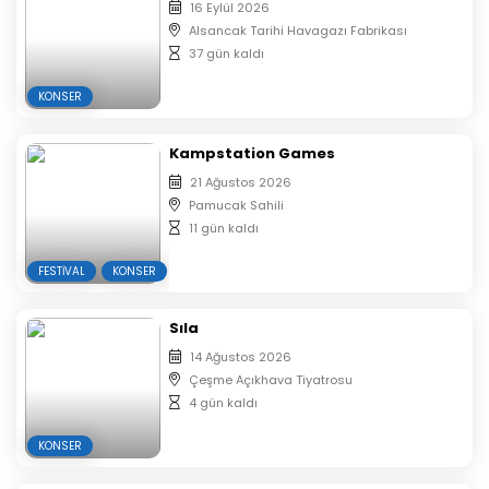
16 Eylül 2026
Alsancak Tarihi Havagazı Fabrikası
37 gün kaldı
KONSER
Kampstation Games
21 Ağustos 2026
Pamucak Sahili
11 gün kaldı
FESTIVAL
KONSER
Sıla
14 Ağustos 2026
Çeşme Açıkhava Tiyatrosu
4 gün kaldı
KONSER