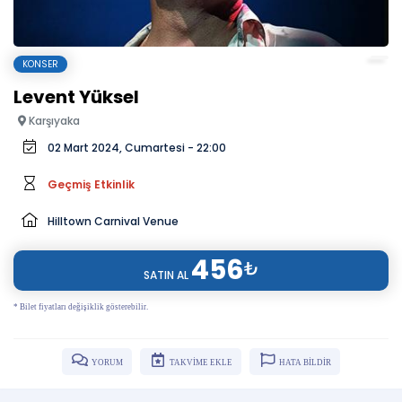
KONSER
Levent Yüksel
Karşıyaka
02 Mart 2024, Cumartesi - 22:00
Geçmiş Etkinlik
Hilltown Carnival Venue
456
₺
SATIN AL
* Bilet fiyatları değişiklik gösterebilir.
YORUM
TAKVİME EKLE
HATA BİLDİR