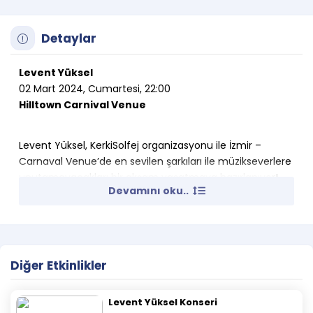
Detaylar
Levent Yüksel
02 Mart 2024, Cumartesi, 22:00
Hilltown Carnival Venue
Levent Yüksel,
KerkiSolfej organizasyonu ile İzmir –
Carnaval Venue’de en sevilen şarkıları ile müzikseverlere
unutamayacakları bir akşam yaşatmaya hazırlanıyor!
Devamını oku..
Etkinlik Kuralları
– Bistro bileti aldıktan sonra bistro
rezervasyonu yaptırmak isteyen, bilet sahipleri
Diğer Etkinlikler
0850 222 20 50 / 0544 120 35 35 numaralı telefonu
aramaları gerekmektedir.
– Bu etkinlikte 18 yaş sınırı vardır.
Levent Yüksel Konseri