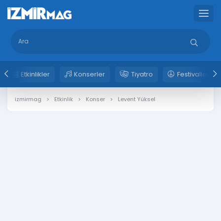
Etkinlikler
Konserler
Tiyatro
Festivaller
izmirmag
Etkinlik
Konser
Levent Yüksel