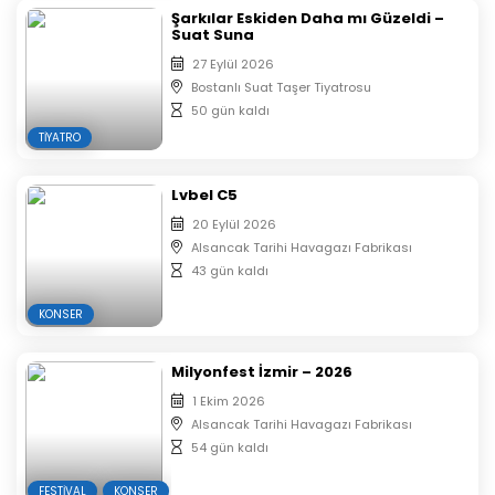
reklam amaçlı kullanım ve sözleşmeli katılımcı markalar
Şarkılar Eskiden Daha mı Güzeldi –
Suat Suna
ile paylaşma hakkına sahiptir.
– Performans alanında sigara ve elektronik sigara
27 Eylül 2026
Bostanlı Suat Taşer Tiyatrosu
kullanımı yasaktır.
50 gün kaldı
– Alan organizatörü ve görevlileri çalınan ya da kaybolan
TIYATRO
eşyalardan sorumlu değildir.
Lvbel C5
20 Eylül 2026
Alsancak Tarihi Havagazı Fabrikası
43 gün kaldı
KONSER
Milyonfest İzmir – 2026
1 Ekim 2026
Alsancak Tarihi Havagazı Fabrikası
54 gün kaldı
FESTIVAL
KONSER