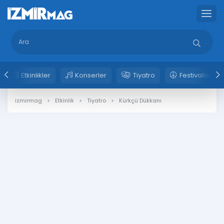
Etkinlikler
Konserler
Tiyatro
Festivaller
izmirmag
Etkinlik
Tiyatro
Kürkçü Dükkanı