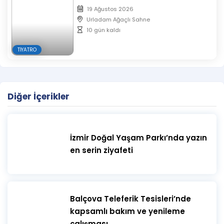
19 Ağustos 2026
Urladam Ağaçlı Sahne
10 gün kaldı
TIYATRO
Diğer İçerikler
İzmir Doğal Yaşam Parkı’nda yazın
en serin ziyafeti
​Balçova Teleferik Tesisleri’nde
kapsamlı bakım ve yenileme
çalışması