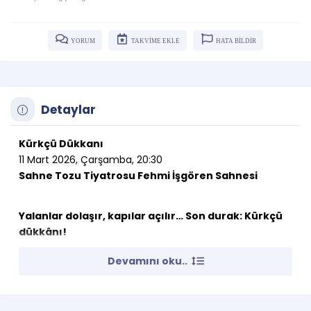
YORUM
TAKVİME EKLE
HATA BİLDİR
Detaylar
Kürkçü Dükkanı
11 Mart 2026, Çarşamba, 20:30
Sahne Tozu Tiyatrosu Fehmi İşgören Sahnesi
Yalanlar dolaşır, kapılar açılır… Son durak: Kürkçü
dükkânı!
Devamını oku..
İzmir’in en ünlü kürkçü dükkânın sahibi Ayhan, karısının
yokluğundan faydalanarak sevgilisi Jale ile kürkçü
dükkanında bir kaçamak yapmak ister. Fakat bu